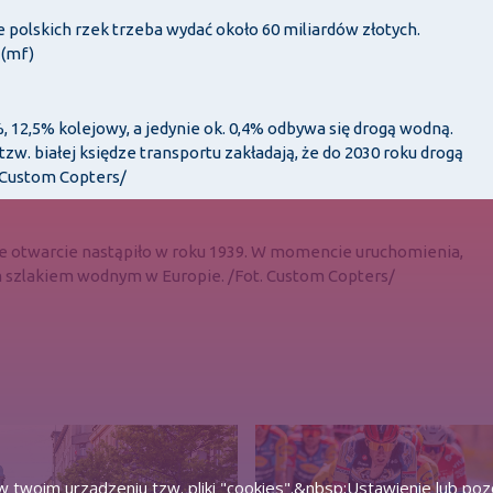
polskich rzek trzeba wydać około 60 miliardów złotych.
 (mf)
 12,5% kolejowy, a jedynie ok. 0,4% odbywa się drogą wodną.
w. białej księdze transportu zakładają, że do 2030 roku drogą
 Custom Copters/
lne otwarcie nastąpiło w roku 1939. W momencie uruchomienia,
m szlakiem wodnym w Europie. /Fot. Custom Copters/
 twoim urządzeniu tzw. pliki "cookies".&nbsp;Ustawienie lub po