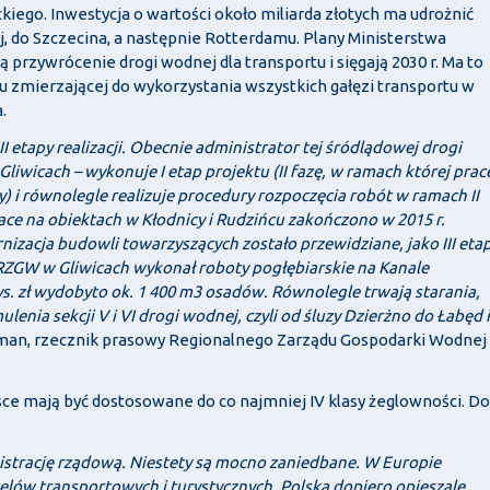
iego. Inwestycja o wartości około miliarda złotych ma udrożnić
ej, do Szczecina, a następnie Rotterdamu. Plany Ministerstwa
 przywrócenie drogi wodnej dla transportu i sięgają 2030 r. Ma to
u zmierzającej do wykorzystania wszystkich gałęzi transportu w
.
I etapy realizacji. Obecnie administrator tej śródlądowej drogi
iwicach – wykonuje I etap projektu (II fazę, w ramach której prac
) i równolegle realizuje procedury rozpoczęcia robót w ramach II
ace na obiektach w Kłodnicy i Rudzińcu zakończono w 2015 r.
zacja budowli towarzyszących zostało przewidziane, jako III eta
 RZGW w Gliwicach wykonał roboty pogłębiarskie na Kanale
ys. zł wydobyto ok. 1 400 m3 osadów. Równolegle trwają starania,
nia sekcji V i VI drogi wodnej, czyli od śluzy Dzierżno do Łabęd i
fman, rzecznik prasowy Regionalnego Zarządu Gospodarki Wodnej
e mają być dostosowane do co najmniej IV klasy żeglowności. Do
istrację rządową. Niestety są mocno zaniedbane. W Europie
elów transportowych i turystycznych. Polska dopiero opieszale