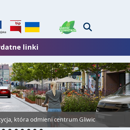
datne linki
tycja, która odmieni centrum Gliwic