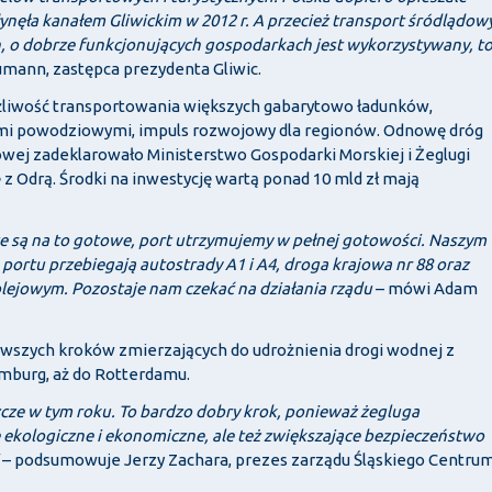
ynęła kanałem Gliwickim w 2012 r. A przecież transport śródlądow
, o dobrze funkcjonujących gospodarkach jest wykorzystywany, t
mann, zastępca prezydenta Gliwic.
ożliwość transportowania większych gabarytowo ładunków,
mi powodziowymi, impuls rozwojowy dla regionów. Odnowę dróg
owej zadeklarowało Ministerstwo Gospodarki Morskiej i Żeglugi
 z Odrą. Środki na inwestycję wartą ponad 10 mld zł mają
ice są na to gotowe, port utrzymujemy w pełnej gotowości. Naszym
portu przebiegają autostrady A1 i A4, droga krajowa nr 88 oraz
lejowym. Pozostaje nam czekać na działania rządu
– mówi Adam
erwszych kroków zmierzających do udrożnienia drogi wodnej z
Hamburg, aż do Rotterdamu.
zcze w tym roku. To bardzo dobry krok, ponieważ żegluga
e ekologiczne i ekonomiczne, ale też zwiększające bezpieczeństwo
– podsumowuje Jerzy Zachara, prezes zarządu Śląskiego Centru