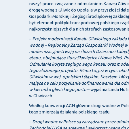
ruszyć prace związane z odmulaniem Kanału Gliwick
drogę wodną z Gliwic do Opola, a w przyszłości dal
Gospodarki Morskiej i Żeglugi Śródlądowej zakładają
być element polityki transportowej polskiego rząd
najkorzystniejszych dla nich strefach zastosowania
–
Projekt modernizacji Kanału Gliwickiego zakłada II
wodnej – Regionalny Zarząd Gospodarki Wodnej w Gl
modernizacyjne trwają na śluzach Dzierżno i Łabędy
etapu, obejmujące śluzy Sławięcice i Nowa Wieś. Pr
Odmulanie koryta żeglugowego kanału oraz moderni
tego złożonego projektu. Mimo to, już w tym roku
Gliwickim w woj. opolskim i śląskim. Kosztem 140 t
mające na celu pozyskanie dofinansowania dla odmule
w kierunku gliwickiego portu
– wyjaśnia Linda Ho
w Gliwicach.
Według konwencji AGN główne drogi wodne w Polsc
tego zmierzają działania polskiego rządu.
–
Drogi wodne w Polsce są zarządzane przez admin
Zachodniej i USA są spławne i wykorzystywane do c