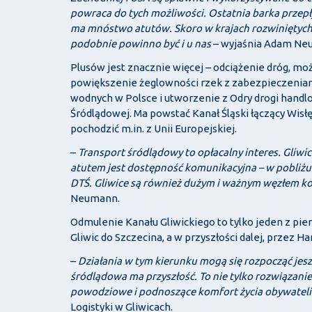
powraca do tych możliwości. Ostatnia barka przepł
ma mnóstwo atutów. Skoro w krajach rozwiniętych
podobnie powinno być i u nas
– wyjaśnia Adam Neu
Plusów jest znacznie więcej – odciążenie dróg, m
powiększenie żeglowności rzek z zabezpieczenia
wodnych w Polsce i utworzenie z Odry drogi handl
Śródlądowej. Ma powstać Kanał Śląski łączący Wisłę
pochodzić m.in. z Unii Europejskiej.
–
Transport śródlądowy to opłacalny interes. Gliw
atutem jest dostępność komunikacyjna – w pobliżu 
DTŚ. Gliwice są również dużym i ważnym węzłem ko
Neumann.
Odmulenie Kanału Gliwickiego to tylko jeden z pi
Gliwic do Szczecina, a w przyszłości dalej, przez 
–
Działania w tym kierunku mogą się rozpocząć jes
śródlądowa ma przyszłość. To nie tylko rozwiązani
powodziowe i podnoszące komfort życia obywateli
Logistyki w Gliwicach.