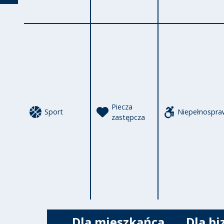
Powrót
Piecza
Sport
Niepełnospra
zastępcza
Dla mieszkańca
Dla bi