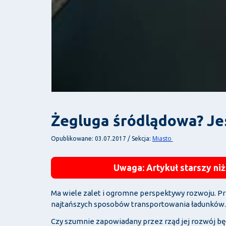
Żegluga śródlądowa? Je
Miasto
Opublikowane: 03.07.2017 / Sekcja:
Uwaga: Artykuł starszy niż
Ma wiele zalet i ogromne perspektywy rozwoju. Pr
najtańszych sposobów transportowania ładunków. T
Czy szumnie zapowiadany przez rząd jej rozwój bę