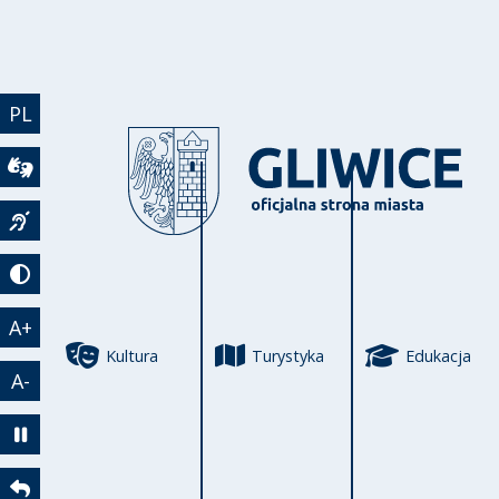
Przejdź do treści
PL
Wideotłumacz
Język migowy
Tryb kontrastowy
A+
Kultura
Turystyka
Edukacja
A-
Zatrzymaj animację