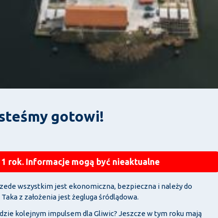
steśmy gotowi!
 1 rok. Informacje mogą być nieaktualne
zede wszystkim jest ekonomiczna, bezpieczna i należy do
aka z założenia jest żegluga śródlądowa.
dzie kolejnym impulsem dla Gliwic? Jeszcze w tym roku mają