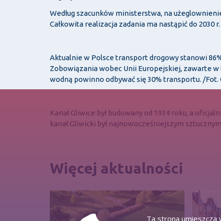
Według szacunków ministerstwa, na użeglownienie 
Całkowita realizacja zadania ma nastąpić do 2030 r.
Aktualnie w Polsce transport drogowy stanowi 86%,
Zobowiązania wobec Unii Europejskiej, zawarte w tz
wodną powinno odbywać się 30% transportu. /Fot.
Kanał Gliwice był budowany od 1934 roku, a oficja
kanał Gliwicki był najnowocześniejszym sztuczny
Więcej aktualności
Ta strona umieszcza w