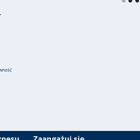
wność
znesu
Zaangażuj się