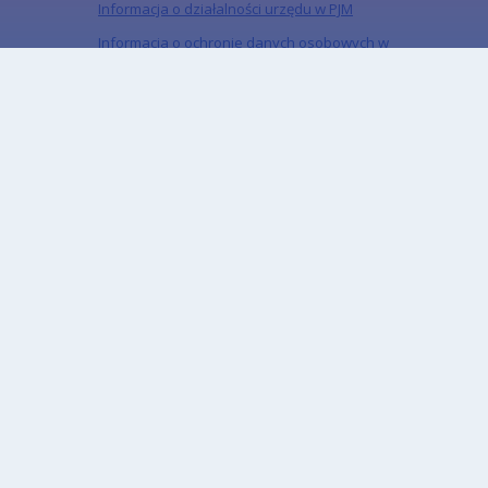
Informacja o działalności urzędu w PJM
Informacja o ochronie danych osobowych w
mediach społecznościowych
„Miejski Serwis Internetowy – Gliwice”, ISSN:
1734-5480
Zapisz się do naszego Newslettera
Zapisz się do newslettera, aby być na bieżąco z
informacjami o mieście.
Email
Adres email subskrybenta
CAPTCHA
Jaki kod znajduje się na obrazku?
Wprowadź znaki widoczne na obrazku.