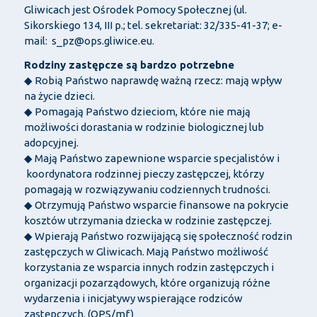
Gliwicach jest Ośrodek Pomocy Społecznej (ul.
Sikorskiego 134, III p.; tel. sekretariat: 32/335-41-37; e-
mail: s_pz@ops.gliwice.eu.
Rodziny zastępcze są bardzo potrzebne
◆ Robią Państwo naprawdę ważną rzecz: mają wpływ
na życie dzieci.
◆ Pomagają Państwo dzieciom, które nie mają
możliwości dorastania w rodzinie biologicznej lub
adopcyjnej.
◆ Mają Państwo zapewnione wsparcie specjalistów i
koordynatora rodzinnej pieczy zastępczej, którzy
pomagają w rozwiązywaniu codziennych trudności.
◆ Otrzymują Państwo wsparcie finansowe na pokrycie
kosztów utrzymania dziecka w rodzinie zastępczej.
◆ Wpierają Państwo rozwijającą się społeczność rodzin
zastępczych w Gliwicach. Mają Państwo możliwość
korzystania ze wsparcia innych rodzin zastępczych i
organizacji pozarządowych, które organizują różne
wydarzenia i inicjatywy wspierające rodziców
zastępczych. (OPS/mf)