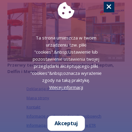
Ta strona umieszcza w twoim
urządzeniu tzw. pliki
"cookies".&nbsp;Ustawienie lub
pozostawienie ustawienia twojej
05.08.2026
Przerwy technologiczne na pływalniach Neptun,
przeglądarki akceptującego pliki
Delfin i Mewa
"cookies"&nbsp;oznacza wyrażenie
zgody na taką praktykę.
Więcej informacji
Deklaracja dostępności
Mapa strony
Kontakt
Informacje o ochronie danych osobowych
Akceptuj
Informacja o działalności Urzędu w ETR