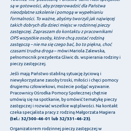
są w gotowości, aby przeprowadzić dla Państwa
nieodpłatne szkolenie i pomogą w wypełnianiu
formalności. To ważne, abyśmy tworzyli jak najwięcej
takich dobrych dla dzieci miejsc w rodzinnej pieczy
zastępczej. Zapraszam do kontaktu z pracownikami
OPS wszystkie osoby, które chcą zostać rodziną
zastępczą – nie ma się czego bać, bo to piękna, choć
czasami trudna droga
– mówi Mariola Zalewska,
pełnomocnik prezydenta Gliwic ds. wspierania rodziny i
pieczy zastępczej.
Jeśli mają Państwo stabilną sytuację życiową i
niewykorzystane zasoby troski, miłości i chęci pomocy
drugiemu człowiekowi, możecie podjąć wyzwanie.
Pracownicy Ośrodka Pomocy Społecznej chętnie
umówią się na spotkanie, by omówić tematykę pieczy
zastępczej i rozwiać wszelkie wątpliwości. Na kontakt
czeka specjalista pracy z rodziną Małgorzata Magiera
(tel.: 32/300-46-01 lub 32/331-46-23)
.
Organizatorem rodzinnej pieczy zastępczej w