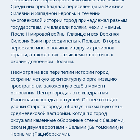
Среди них преобладали переселенцы из Нижней
Силезии и Западной Европы. В течении
многовековой истории город принадлежал разным
государствам, им владели поляки, чехи и немцы.
После II мировой войны Гливице и вся Верхняя
Силезия были присоединены к Польше. В город
переехало много поляков из других регионов
страны, а также с так называемых восточных
окраин довоенной Польши.
Несмотря на все перипетии истории город
сохранил чёткую архитектурную организацию
пространства, заложенную ещё в момент
основания. Центр города - это квадратная
Рыночная площадь с ратушей. От неё отходят
улочки Старого города, образуя шахматную сеть
средневековой застройки. Когда-то город
окружали каменные оборонные стены с башнями,
рвом и двумя воротами - Белыми (Бытомскими) и
Черными (Рациборскими).