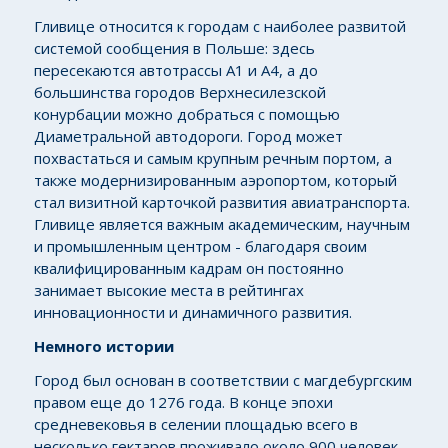
Гливице относится к городам с наиболее развитой
системой сообщения в Польше: здесь
пересекаются автотрассы А1 и А4, а до
большинства городов Верхнесилезской
конурбации можно добраться с помощью
Диаметральной автодороги. Город может
похвастаться и самым крупным речным портом, а
также модернизированным аэропортом, который
стал визитной карточкой развития авиатранспорта.
Гливице является важным академическим, научным
и промышленным центром - благодаря своим
квалифицированным кадрам он постоянно
занимает высокие места в рейтингах
инновационности и динамичного развития.
Немного истории
Город был основан в соответствии с магдебургским
правом еще до 1276 года. В конце эпохи
средневековья в селении площадью всего в
несколько гектаров проживало около 900 человек.