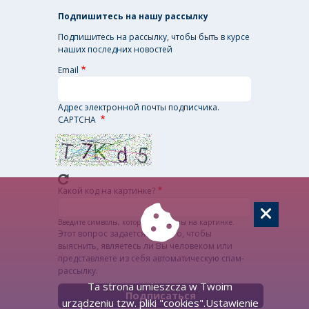
Подпишитесь на нашу рассылку
Подпишитесь на рассылку, чтобы быть в курсе
наших последних новостей
Email
Адрес электронной почты подписчика.
CAPTCHA
Ta strona umieszcza w Twoim
urządzeniu tzw. pliki "cookies".Ustawienie
lub pozostawienie ustawienia Twojej
przeglądarki akceptującego pliki
Какой код на картинке?
"cookies"oznacza wyrażenie zgody na
taką praktykę.
Więcej informacji
Введите символы, которые показаны на картинке.
Этот вопрос задается для того, чтобы
выяснить, являетесь ли Вы человеком или
представляете из себя автоматическую спам-
рассылку.
Принять