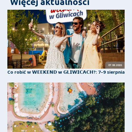
Więcej aktualności
07.08.2026
Co robić w 𝗪𝗘𝗘𝗞𝗘𝗡𝗗 𝘄 𝗚𝗟𝗜𝗪𝗜𝗖𝗔𝗖𝗛?: 7–9 sierpnia