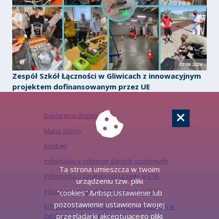
07.08.2026
Zespół Szkół Łączności w Gliwicach z innowacyjnym
projektem dofinansowanym przez UE
Deklaracja dostępności
Mapa strony
Kontakt
Informacje o ochronie danych osobowych
Ta strona umieszcza w twoim
Informacja o działalności Urzędu w ETR
urządzeniu tzw. pliki
Informacja o działalności urzędu w PJM
"cookies".&nbsp;Ustawienie lub
pozostawienie ustawienia twojej
Informacja o ochronie danych osobowych w
mediach społecznościowych
przeglądarki akceptującego pliki