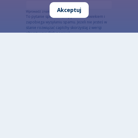
Akceptuj
Wprowadź znaki widoczne na obrazku.
To pytanie sprawdza, czy jesteś człowiekiem i
zapobiega wysyłaniu spamu. Jeżeli nie jesteś w
stanie rozwiązać captchy skorzystaj z wersji
alterntywnej (link poniżej)
Alternatywna CAPTCHA Matematyczna
Informacja szczegółowa o przetwarzaniu danych
osobowych
Otwarte dane
Zaprojektowane przez: