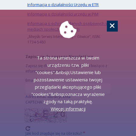
Informacja o działalności Urzędu w ETR
Informacja o działalności urzędu w PJM
Informacja o ochronie danych osobowych w
mediach społecznościowych
„Miejski Serwis Internetowy – Gliwice”, ISSN:
1734-5480
Zapisz się do naszego Newslettera
Ta strona umieszcza w twoim
urządzeniu tzw. pliki
Zapisz się do newslettera, aby być na bieżąco z
informacjami o mieście.
"cookies".&nbsp;Ustawienie lub
pozostawienie ustawienia twojej
Email
przeglądarki akceptującego pliki
"cookies"&nbsp;oznacza wyrażenie
Adres email subskrybenta
zgody na taką praktykę.
CAPTCHA
Więcej informacji
Jaki kod znajduje się na obrazku?