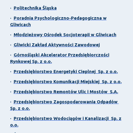
·
Politechnika Śląska
·
Poradnia Psychologiczno-Pedagogiczna w
Gliwicach
·
Młodzieżowy Ośrodek Socjoterapii w Gliwicach
·
Gliwicki Zakład Aktywności Zawodowej
·
Górnośląski Akcelerator Przedsiębiorczości
Rynkowej Sp. z o.o.
·
Przedsiębiorstwo Energetyki Cieplnej Sp. z o.o.
·
Przedsiębiorstwo Komunikacji Miejskiej Sp. z o.o.
·
Przedsiębiorstwo Remontów Ulic i Mostów S.A.
·
Przedsiębiorstwo Zagospodarowania Odpadów
Sp. z o.o.
·
Przedsiębiorstwo Wodociągów i Kanalizacji Sp. z
o.o.