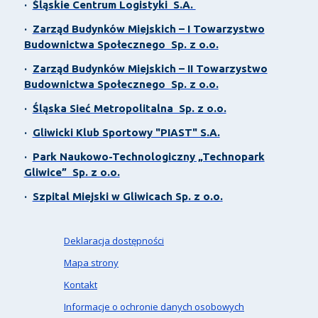
·
Śląskie Centrum Logistyki S.A.
·
Zarząd Budynków Miejskich – I Towarzystwo
Budownictwa Społecznego Sp. z o.o.
·
Zarząd Budynków Miejskich – II Towarzystwo
Budownictwa Społecznego Sp. z o.o.
·
Śląska Sieć Metropolitalna Sp. z o.o.
·
Gliwicki Klub Sportowy "PIAST" S.A.
·
Park Naukowo-Technologiczny „Technopark
Gliwice” Sp. z o.o.
·
Szpital Miejski w Gliwicach Sp. z o.o.
Deklaracja dostępności
Mapa strony
Kontakt
Informacje o ochronie danych osobowych