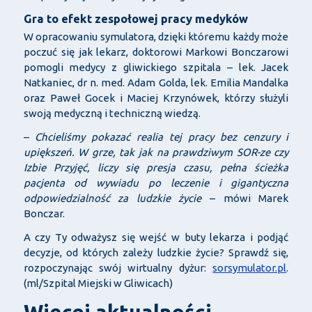
Gra to efekt zespołowej pracy medyków
W opracowaniu symulatora, dzięki któremu każdy może
poczuć się jak lekarz, doktorowi Markowi Bonczarowi
pomogli medycy z gliwickiego szpitala – lek. Jacek
Natkaniec, dr n. med. Adam Golda, lek. Emilia Mandalka
oraz Paweł Gocek i Maciej Krzynówek, którzy służyli
swoją medyczną i techniczną wiedzą.
–
Chcieliśmy pokazać realia tej pracy bez cenzury i
upiększeń. W grze, tak jak na prawdziwym SOR-ze czy
Izbie Przyjęć, liczy się presja czasu, pełna ścieżka
pacjenta od wywiadu po leczenie i gigantyczna
odpowiedzialność za ludzkie życie
– mówi Marek
Bonczar.
A czy Ty odważysz się wejść w buty lekarza i podjąć
decyzje, od których zależy ludzkie życie? Sprawdź się,
rozpoczynając swój wirtualny dyżur:
sorsymulator.pl
.
(ml/Szpital Miejski w Gliwicach)
Więcej aktualności