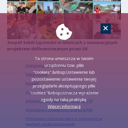
07.08.2026
Zespół Szkół Łączności w Gliwicach z innowacyjnym
projektem dofinansowanym przez UE
Ta strona umieszcza w twoim
urządzeniu tzw. pliki
Deklaracja dostępności
"cookies".&nbsp;Ustawienie lub
Mapa strony
pozostawienie ustawienia twojej
Kontakt
przeglądarki akceptującego pliki
Informacje o ochronie danych osobowych
"cookies"&nbsp;oznacza wyrażenie
zgody na taką praktykę.
Informacja o działalności Urzędu w ETR
Więcej informacji
Informacja o działalności urzędu w PJM
Informacja o ochronie danych osobowych w
mediach społecznościowych