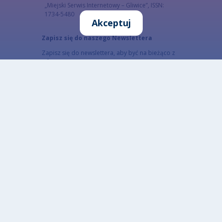
„Miejski Serwis Internetowy – Gliwice”, ISSN:
1734-5480
Akceptuj
Zapisz się do naszego Newslettera
Zapisz się do newslettera, aby być na bieżąco z
informacjami o mieście.
Email
Adres email subskrybenta
CAPTCHA
Jaki kod znajduje się na obrazku?
Wprowadź znaki widoczne na obrazku.
To pytanie sprawdza, czy jesteś człowiekiem i
zapobiega wysyłaniu spamu. Jeżeli nie jesteś w
stanie rozwiązać captchy skorzystaj z wersji
alterntywnej (link poniżej)