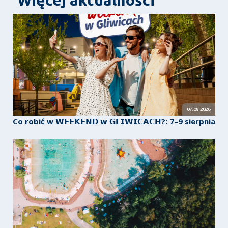
07.08.2026
Co robić w 𝗪𝗘𝗘𝗞𝗘𝗡𝗗 𝘄 𝗚𝗟𝗜𝗪𝗜𝗖𝗔𝗖𝗛?: 7–9 sierpnia