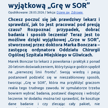
wyjątkową „Grę w SOR”
Dzieje się
Zdrowie
Opublikowane: 28.05.2026 / Sekcja:
Chcesz poczuć się jak prawdziwy lekarz i
sprawdzić, jak to jest pracować pod presją
czasu? Rozpoznać przypadek, dobrać
badania i sposób leczenia? Teraz jest to
możliwe dzięki wyjątkowej „Grze w SOR”,
stworzonej przez doktora Marka Bonczara –
zastępcę ordynatora Oddziału Chirurgii
Ogólnej Szpitala Miejskiego w Gliwicach.
Marek Bonczar to lekarz z powołania i praktyk z ponad
20-letnim doświadczeniem, który tysiące godzin spędził
na „pierwszej linii frontu”. Swoją wiedzą i pasją
postanowił podzielić się w nieszablonowy sposób,
tworząc „Grę w SOR”, która ma przybliżyć graczom
realia tego trudnego zawodu. W symulatorze trzeba
bowiem wybrać badania, postawić diagnozę i wdrożyć
leczenie. W dodatku można też sprawdzić, ile kosztuje
dane badanie i czy zlecając cały pakiet, nie