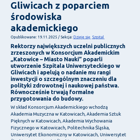
Gliwicach z poparciem
środowiska
akademickiego
Dzieje się
Szpital
Opublikowane: 19.11.2025 / Sekcja:
Rektorzy największych uczelni publicznych
zrzeszonych w Konsorcjum Akademickim
„Katowice – Miasto Nauki” poparli
utworzenie Szpitala Uniwersyteckiego w
Gliwicach i apeluj
ą o nadanie mu rangi
inwestycji o szczeg
ólnym znaczeniu dla
polityki zdrowotnej i naukowej pa
ństwa.
R
ównocze
śnie trwają formalne
przygotowania do budowy.
W skład Konsorcjum Akademickiego wchodzą
Akademia Muzyczna w Katowicach, Akademia Sztuk
Pięknych w Katowicach, Akademia Wychowania
Fizycznego w Katowicach, Politechnika Śląska,
Uniwersytet Ekonomiczny w Katowicach, Uniwersytet