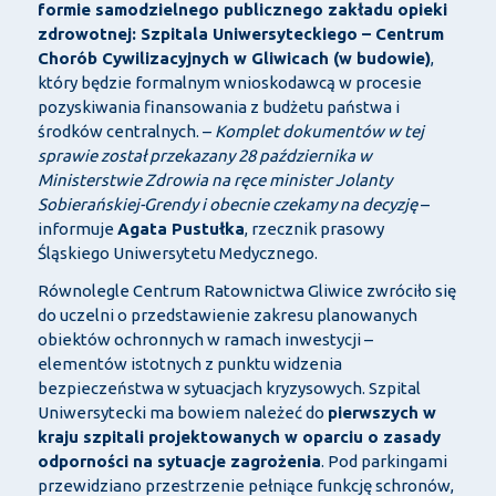
formie samodzielnego publicznego zakładu opieki
zdrowotnej: Szpitala Uniwersyteckiego
– Centrum
Chor
ób Cywilizacyjnych w Gliwicach (w budowie)
,
który b
ędzie formalnym wnioskodawcą w procesie
pozyskiwania finansowania z budżetu państwa i
środk
ów centralnych.
–
Komplet dokument
ów w tej
sprawie zosta
ł przekazany 28 października w
Ministerstwie Zdrowia na ręce minister Jolanty
Sobierańskiej-Grendy i obecnie czekamy na decyzję
–
informuje
Agata Pustu
łka
, rzecznik prasowy
Śląskiego Uniwersytetu Medycznego.
R
ównolegle Centrum Ratownictwa Gliwice zwróci
ło się
do uczelni o przedstawienie zakresu planowanych
obiekt
ów ochronnych w ramach inwestycji
–
element
ów istotnych z punktu widzenia
bezpiecze
ństwa w sytuacjach kryzysowych. Szpital
Uniwersytecki ma bowiem należeć do
pierwszych w
kraju szpitali projektowanych w oparciu o zasady
odporności na sytuacje zagrożenia
. Pod parkingami
przewidziano przestrzenie pełniące funkcję schron
ów,