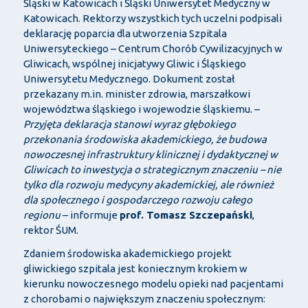
Śląski w Katowicach i Śląski Uniwersytet Medyczny w
Katowicach. Rektorzy wszystkich tych uczelni podpisali
deklarację poparcia dla utworzenia Szpitala
Uniwersyteckiego
– Centrum Chor
ób Cywilizacyjnych w
Gliwicach, wspólnej inicjatywy Gliwic i
Śląskiego
Uniwersytetu Medycznego. Dokument został
przekazany m.in. minister zdrowia, marszałkowi
wojew
ództwa
śląskiego i wojewodzie śląskiemu.
–
Przyj
ęta deklaracja stanowi wyraz głębokiego
przekonania środowiska akademickiego, że budowa
nowoczesnej infrastruktury klinicznej i dydaktycznej w
Gliwicach to inwestycja o strategicznym znaczeniu
– nie
tylko dla rozwoju medycyny akademickiej, ale r
ównie
ż
dla społecznego i gospodarczego rozwoju całego
regionu
– informuje
prof. Tomasz Szczepa
ński
,
rektor ŚUM.
Zdaniem środowiska akademickiego projekt
gliwickiego szpitala jest koniecznym krokiem w
kierunku nowoczesnego modelu opieki nad pacjentami
z chorobami o największym znaczeniu społecznym: