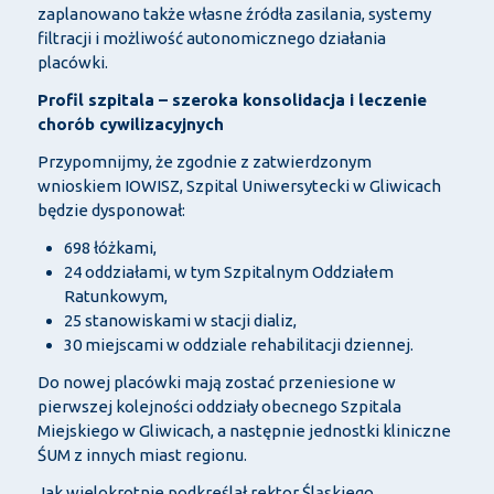
zaplanowano tak
że własne źr
ód
ła zasilania, systemy
filtracji i możliwość autonomicznego działania
plac
ówki.
Profil szpitala
– szeroka konsolidacja i leczenie
chor
ób cywilizacyjnych
Przypomnijmy,
że zgodnie z zatwierdzonym
wnioskiem IOWISZ, Szpital Uniwersytecki w Gliwicach
będzie dysponował:
698
ł
ó
żkami,
24 oddzia
łami, w tym Szpitalnym Oddziałem
Ratunkowym,
25 stanowiskami w stacji dializ,
30 miejscami w oddziale rehabilitacji dziennej.
Do nowej plac
ówki maj
ą zostać przeniesione w
pierwszej kolejności oddziały obecnego Szpitala
Miejskiego w Gliwicach, a następnie jednostki kliniczne
ŚUM z innych miast regionu.
Jak wielokrotnie podkreślał rektor Śląskiego