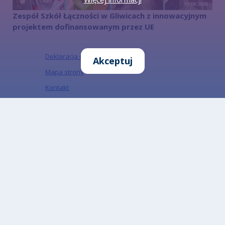
07.08.2026
Zespół Szkół Łączności w Gliwicach z innowacyjnym
projektem dofinansowanym przez UE
Deklaracja dostępności
Akceptuj
Mapa strony
Kontakt
Informacje o ochronie danych osobowych
Informacja o działalności Urzędu w ETR
Informacja o działalności urzędu w PJM
Informacja o ochronie danych osobowych w
mediach społecznościowych
„Miejski Serwis Internetowy – Gliwice”, ISSN:
1734-5480
Zapisz się do naszego Newslettera
Zapisz się do newslettera, aby być na bieżąco z