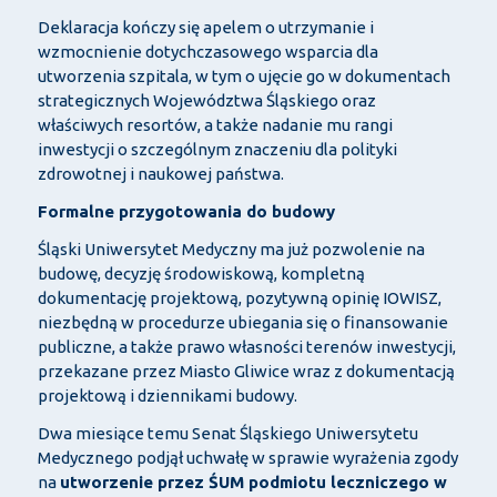
Deklaracja kończy się apelem o utrzymanie i
wzmocnienie dotychczasowego wsparcia dla
utworzenia szpitala, w tym o ujęcie go w dokumentach
strategicznych Wojew
ództwa
Śląskiego oraz
właściwych resort
ów, a tak
że nadanie mu rangi
inwestycji o szczeg
ólnym znaczeniu dla polityki
zdrowotnej i naukowej pa
ństwa.
Formalne przygotowania do budowy
Śląski Uniwersytet Medyczny ma już pozwolenie na
budowę, decyzję środowiskową, kompletną
dokumentację projektową, pozytywną opinię IOWISZ,
niezbędną w procedurze ubiegania się o finansowanie
publiczne, a także prawo własności teren
ów inwestycji,
przekazane przez Miasto Gliwice wraz z dokumentacj
ą
projektową i dziennikami budowy.
Dwa miesiące temu Senat Śląskiego Uniwersytetu
Medycznego podjął uchwałę w sprawie wyrażenia zgody
na
utworzenie przez ŚUM podmiotu leczniczego w