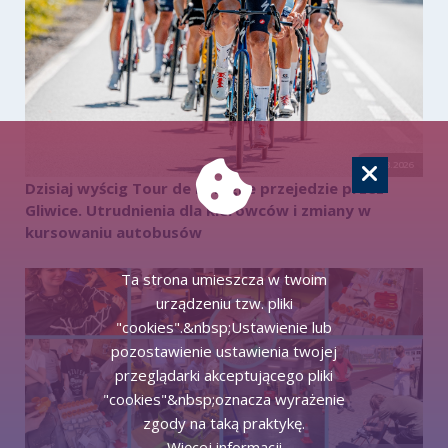
07.08.2026
Dzisiaj wyścig Tour de Pologne przejedzie przez
Gliwice. Utrudnienia dla kierowców i zmiany w
kursowaniu autobusów
Ta strona umieszcza w twoim
urządzeniu tzw. pliki
"cookies".&nbsp;Ustawienie lub
pozostawienie ustawienia twojej
przeglądarki akceptującego pliki
"cookies"&nbsp;oznacza wyrażenie
zgody na taką praktykę.
Więcej informacji