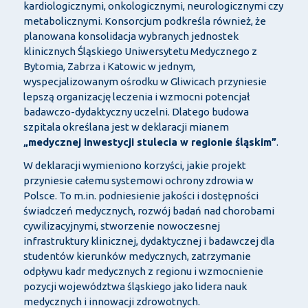
kardiologicznymi, onkologicznymi, neurologicznymi czy
metabolicznymi. Konsorcjum podkreśla r
ównie
ż, że
planowana konsolidacja wybranych jednostek
klinicznych Śląskiego Uniwersytetu Medycznego z
Bytomia, Zabrza i Katowic w jednym,
wyspecjalizowanym ośrodku w Gliwicach przyniesie
lepszą organizację leczenia i wzmocni potencjał
badawczo-dydaktyczny uczelni. Dlatego budowa
szpitala określana jest w deklaracji mianem
„medycznej inwestycji stulecia w regionie
śląskim”
.
W deklaracji wymieniono korzyści, jakie projekt
przyniesie całemu systemowi ochrony zdrowia w
Polsce. To m.in. podniesienie jakości i dostępności
świadczeń medycznych, rozw
ój bada
ń nad chorobami
cywilizacyjnymi, stworzenie nowoczesnej
infrastruktury klinicznej, dydaktycznej i badawczej dla
student
ów kierunków medycznych, zatrzymanie
odp
ływu kadr medycznych z regionu i wzmocnienie
pozycji wojew
ództwa
śląskiego jako lidera nauk
medycznych i innowacji zdrowotnych.