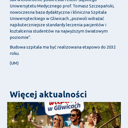
Uniwersytetu Medycznego prof. Tomasz Szczepański,
nowoczesna baza dydaktyczna i kliniczna Szpitala
Uniwersyteckiego w Gliwicach
„pozwoli wdra
żać
najskuteczniejsze standardy leczenia pacjent
ów i
kszta
łcenia student
ów na najwy
ższym światowym
poziomie”.
Budowa szpitala ma być realizowana etapowo do 2032
roku.
(UM)
Więcej aktualności