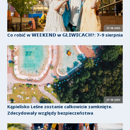
07.08.2026
Co robić w 𝗪𝗘𝗘𝗞𝗘𝗡𝗗 𝘄 𝗚𝗟𝗜𝗪𝗜𝗖𝗔𝗖𝗛?: 7–9 sierpnia
07.08.2026
Kąpielisko Leśne zostanie całkowicie zamknięte.
Zdecydowały względy bezpieczeństwa