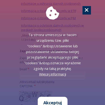
Informacje o ochronie danych osobowych
Informacja o działalności Urzędu w ETR
Informacja o działalności urzędu w PJM
Informacja o ochronie danych osobowych w
mediach społecznościowych
Ta strona umieszcza w twoim
„Miejski Serwis Internetowy – Gliwice”, ISSN:
1734-5480
urządzeniu tzw. pliki
"cookies".&nbsp;Ustawienie lub
Zapisz się do naszego Newslettera
pozostawienie ustawienia twojej
przeglądarki akceptującego pliki
Zapisz się do newslettera, aby być na bieżąco z
informacjami o mieście.
"cookies"&nbsp;oznacza wyrażenie
zgody na taką praktykę.
Email
Więcej informacji
Adres email subskrybenta
CAPTCHA
Akceptuj