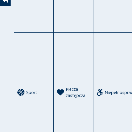
Powrót
Piecza
Sport
Niepełnospra
zastępcza