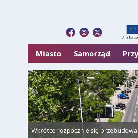
Miasto
Samorząd
Przy
Ruszyła budowa węzła przesiadkowe
Wkrótce rozpocznie się przebudowa 