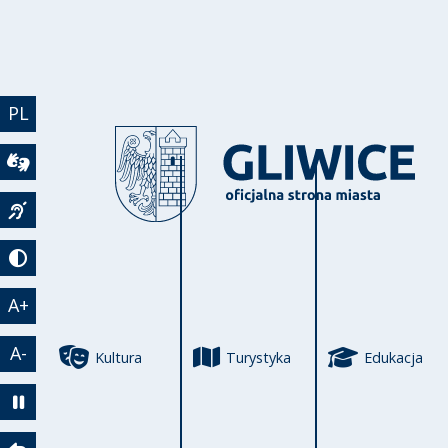
Przejdź do treści
PL
Wideotłumacz
Język migowy
Tryb kontrastowy
A+
A-
Kultura
Turystyka
Edukacja
Zatrzymaj animację