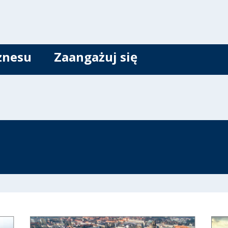
znesu
Zaangażuj się