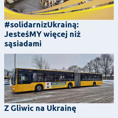
#solidarnizUkrainą:
JesteśMY więcej niż
sąsiadami
Z Gliwic na Ukrainę