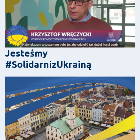
Jesteśmy
#SolidarnizUkrainą