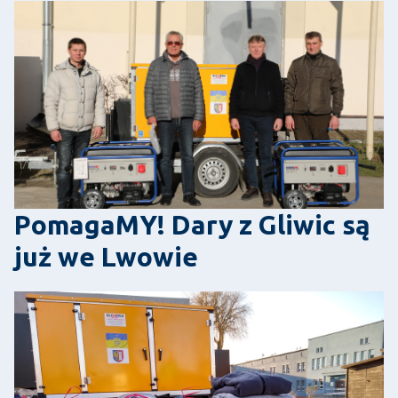
PomagaMY! Dary z Gliwic są
już we Lwowie