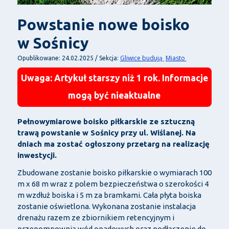
Powstanie nowe boisko
w Sośnicy
Gliwice budują
Miasto
Opublikowane: 24.02.2025 / Sekcja:
Uwaga: Artykuł starszy niż 1 rok. Informacje
mogą być nieaktualne
Pełnowymiarowe boisko piłkarskie ze sztuczną
trawą powstanie w Sośnicy przy ul. Wiślanej. Na
dniach ma zostać ogłoszony przetarg na realizację
inwestycji.
Zbudowane zostanie boisko piłkarskie o wymiarach 100
m x 68 m wraz z polem bezpieczeństwa o szerokości 4
m wzdłuż boiska i 5 m za bramkami. Cała płyta boiska
zostanie oświetlona. Wykonana zostanie instalacja
drenażu razem ze zbiornikiem retencyjnym i
przepompownią wód opadowych oraz podłączenie do