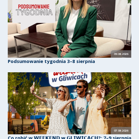
09.08.2026
Podsumowanie tygodnia 3–8 sierpnia
07.08.2026
Co robić w 𝗪𝗘𝗘𝗞𝗘𝗡𝗗 𝘄 𝗚𝗟𝗜𝗪𝗜𝗖𝗔𝗖𝗛?: 7–9 sierpnia