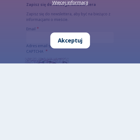
Więcej informacji
Zapisz się do naszego Newslettera
Zapisz się do newslettera, aby być na bieżąco z
informacjami o mieście.
Email
Akceptuj
Adres email subskrybenta
CAPTCHA
Jaki kod znajduje się na obrazku?
Wprowadź znaki widoczne na obrazku.
To pytanie sprawdza, czy jesteś człowiekiem i
zapobiega wysyłaniu spamu. Jeżeli nie jesteś w
stanie rozwiązać captchy skorzystaj z wersji
alterntywnej (link poniżej)