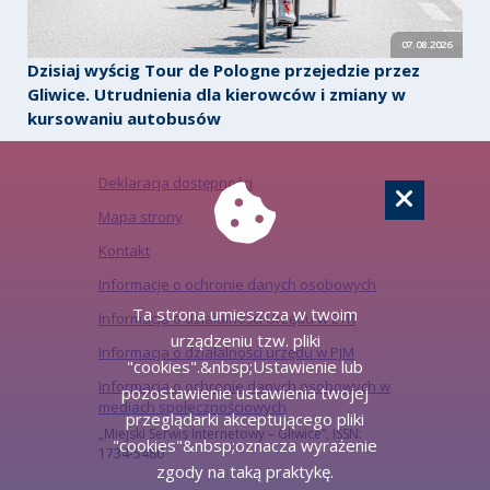
07.08.2026
Dzisiaj wyścig Tour de Pologne przejedzie przez
Gliwice. Utrudnienia dla kierowców i zmiany w
kursowaniu autobusów
Deklaracja dostępności
Mapa strony
Kontakt
Informacje o ochronie danych osobowych
Ta strona umieszcza w twoim
Informacja o działalności Urzędu w ETR
urządzeniu tzw. pliki
Informacja o działalności urzędu w PJM
"cookies".&nbsp;Ustawienie lub
Informacja o ochronie danych osobowych w
pozostawienie ustawienia twojej
mediach społecznościowych
przeglądarki akceptującego pliki
„Miejski Serwis Internetowy – Gliwice”, ISSN:
"cookies"&nbsp;oznacza wyrażenie
1734-5480
zgody na taką praktykę.