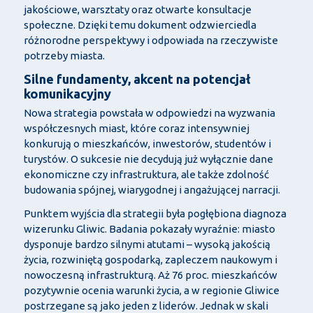
jakościowe, warsztaty oraz otwarte konsultacje
społeczne. Dzięki temu dokument odzwierciedla
różnorodne perspektywy i odpowiada na rzeczywiste
potrzeby miasta.
Silne fundamenty, akcent na potencjał
komunikacyjny
Nowa strategia powstała w odpowiedzi na wyzwania
współczesnych miast, które coraz intensywniej
konkurują o mieszkańców, inwestorów, studentów i
turystów. O sukcesie nie decydują już wyłącznie dane
ekonomiczne czy infrastruktura, ale także zdolność
budowania spójnej, wiarygodnej i angażującej narracji.
Punktem wyjścia dla strategii była pogłębiona diagnoza
wizerunku Gliwic. Badania pokazały wyraźnie: miasto
dysponuje bardzo silnymi atutami – wysoką jakością
życia, rozwiniętą gospodarką, zapleczem naukowym i
nowoczesną infrastrukturą. Aż 76 proc. mieszkańców
pozytywnie ocenia warunki życia, a w regionie Gliwice
postrzegane są jako jeden z liderów. Jednak w skali