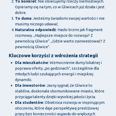
To konkret
: Nie obiecujemy rzeczy niemożliwych.
Opieramy się na tym, co w Gliwicach już działa i jest
dobre.
To duma
: Jesteśmy świadomi swojej wartości i nie
musimy niczego udawać.
Naturalna odpowiedź
: Hasło brzmi jak fragment
rozmowy. „Najlepsze miejsce do rozwoju? Z
pewnością Gliwice”. „Gdzie warto zainwestować? Z
pewnością Gliwice”.
Kluczowe korzyści z wdrożenia strategii
Dla mieszkańców
: Wzmocnienie dumy lokalnej i
poprawa oferty „po godzinach”, szczególnie dla
młodych ludzi szukających energii i miejskiej
dynamiki.
Dla inwestorów
: Jasny sygnał, że Gliwice to
stabilne, doskonale skomunikowane miasto, które
przyciąga talenty dzięki wysokiej jakości życia.
Dla studentów
: Obietnica rozwoju w inspirującym
otoczeniu, które daje perspektywę prestiżowej
pracy bez konieczności wyjazdu do większych