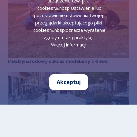
urządzeniu tzw. pliki
"cookies".&nbsp;Ustawienie lub
pozostawienie ustawienia twojej
przeglądarki akceptującego pliki
"cookies"&nbsp;oznacza wyrażenie
zgody na taką praktykę.
Więcej informacji
06.08.2026
Międzynarodowy sukces modelarzy z Gliwic
Akceptuj
06.08.2026
Modernizacja ul. Zwycięstwa – inwestycja, która