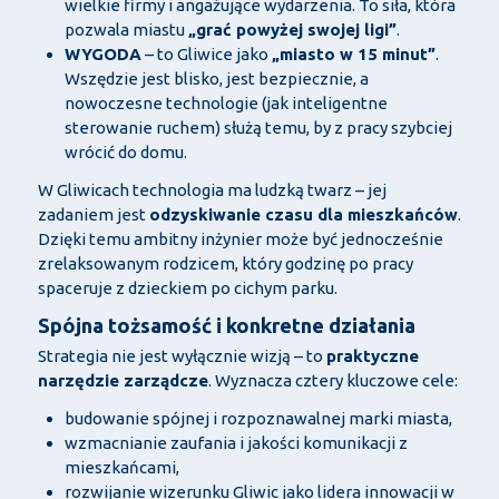
wielkie firmy i angażujące wydarzenia. To siła, która
pozwala miastu
„grać powyżej swojej ligi”
.
WYGODA
– to Gliwice jako
„miasto w 15 minut”
.
Wszędzie jest blisko, jest bezpiecznie, a
nowoczesne technologie (jak inteligentne
sterowanie ruchem) służą temu, by z pracy szybciej
wrócić do domu.
W Gliwicach technologia ma ludzką twarz – jej
zadaniem jest
odzyskiwanie czasu dla mieszkańców
.
Dzięki temu ambitny inżynier może być jednocześnie
zrelaksowanym rodzicem, który godzinę po pracy
spaceruje z dzieckiem po cichym parku.
Spójna tożsamość i konkretne działania
Strategia nie jest wyłącznie wizją – to
praktyczne
narzędzie zarządcze
. Wyznacza cztery kluczowe cele:
budowanie spójnej i rozpoznawalnej marki miasta,
wzmacnianie zaufania i jakości komunikacji z
mieszkańcami,
rozwijanie wizerunku Gliwic jako lidera innowacji w