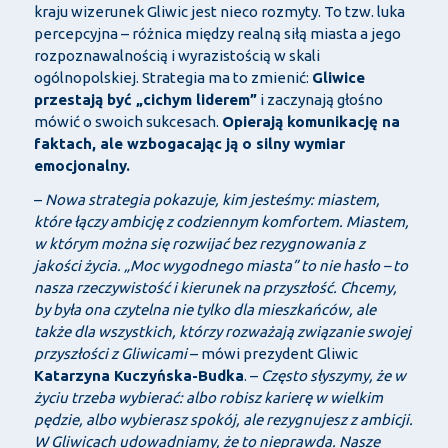
kraju wizerunek Gliwic jest nieco rozmyty. To tzw. luka
percepcyjna – różnica między realną siłą miasta a jego
rozpoznawalnością i wyrazistością w skali
ogólnopolskiej. Strategia ma to zmienić:
Gliwice
przestają być „cichym liderem”
i zaczynają głośno
mówić o swoich sukcesach.
Opierają komunikację na
faktach, ale wzbogacając ją o silny wymiar
emocjonalny.
–
Nowa strategia pokazuje, kim jesteśmy: miastem,
które łączy ambicję z codziennym komfortem. Miastem,
w którym można się rozwijać bez rezygnowania z
jakości życia. „Moc wygodnego miasta” to nie hasło – to
nasza rzeczywistość i kierunek na przyszłość. Chcemy,
by była ona czytelna nie tylko dla mieszkańców, ale
także dla wszystkich, którzy rozważają związanie swojej
przyszłości z Gliwicami
– mówi prezydent Gliwic
Katarzyna Kuczyńska-Budka
. –
Często słyszymy, że w
życiu trzeba wybierać: albo robisz karierę w wielkim
pędzie, albo wybierasz spokój, ale rezygnujesz z ambicji.
W Gliwicach udowadniamy, że to nieprawda. Nasze