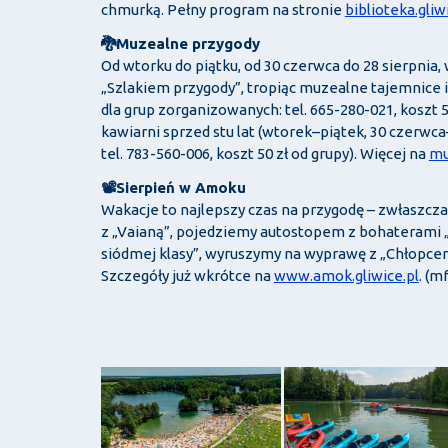
chmurką. Pełny program na stronie
biblioteka.gliw
🐉Muzealne przygody
Od wtorku do piątku, od 30 czerwca do 28 sierpnia
„Szlakiem przygody”, tropiąc muzealne tajemnice i 
dla grup zorganizowanych: tel. 665-280-021, koszt 5
kawiarni sprzed stu lat (wtorek–piątek, 30 czerwca–
tel. 783-560-006, koszt 50 zł od grupy). Więcej na
mu
📽️Sierpień w Amoku
Wakacje to najlepszy czas na przygodę – zwłaszcz
z „Vaianą”, pojedziemy autostopem z bohaterami 
siódmej klasy”, wyruszymy na wyprawę z „Chłopcem
Szczegóły już wkrótce na
www.amok.gliwice.pl
. (m