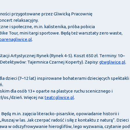
wności przygotowane przez Gliwicką Pracownię
oncert relaksacyjny.
zne i społeczne, m.in. kalistenika, próba pobicia
ike Tour, mini targi sportowe. Będą też warsztaty zero waste,
oarenagliwice.pl
.
Stacji Artystycznej Rynek (Rynek 4-5). Koszt 650 zł. Terminy: 10–
a Detektywów: Tajemnica Czarnej Koperty). Zapisy:
gtwgliwice.pl
.
la dzieci (7–12 lat) inspirowane bohaterami dziecięcych spektakli
ń.
kim dla osób 13+ oparte na plastyce ruchu scenicznego i
ł/os./dzień. Więcej na:
teatr.gliwice.pl
.
 Będą m.in. zajęcia literacko-pisarskie, opowiadanie historii i
szaj w las. Jak czerpać radość i siłę z kontaktu z naturą”. Dzieci
abawa w odszyfrowywanie hieroglifów, lego wyzwania, czytanie pod