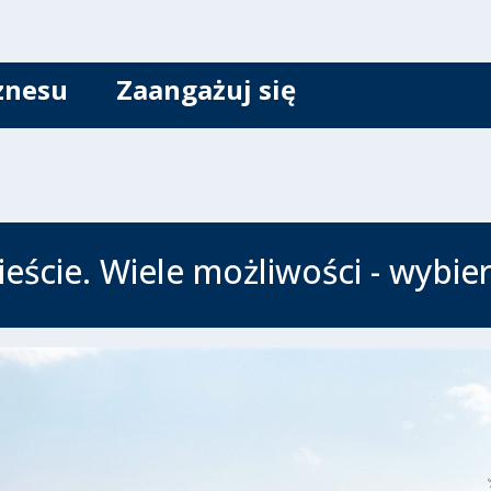
znesu
Zaangażuj się
eście. Wiele możliwości - wybierz