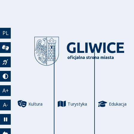
Przejdź do treści
PL
Wideotłumacz
Język migowy
Tryb kontrastowy
A+
Kultura
Turystyka
Edukacja
A-
Zatrzymaj animację