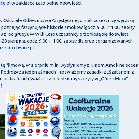
ice.pl
w zakładce Lato pełne opowieści.
, w Oddziale Odlewnictwa Artystycznego mali uczestnicy wyruszą
poznając fascynujące historie smoków (godz. 9.00 i 11.00, zapisy
0 zł od grupy). W Willi Caro uczestnicy przeniosą się do świata
28 sierpnia, godz. 9.00 i 11.00, zapisy dla grup zorganizowanych:
zeum.gliwice.pl
.
a tę filmową. W sierpniu m.in. wypłyniemy z Kinem Amok na ocean
„Podróży za jeden uśmiech”, rozwiążemy zagadki z „Szatanem z
 na krańcach świata” i zdobędziemy szczyty w „Górze Mocy”.
f)