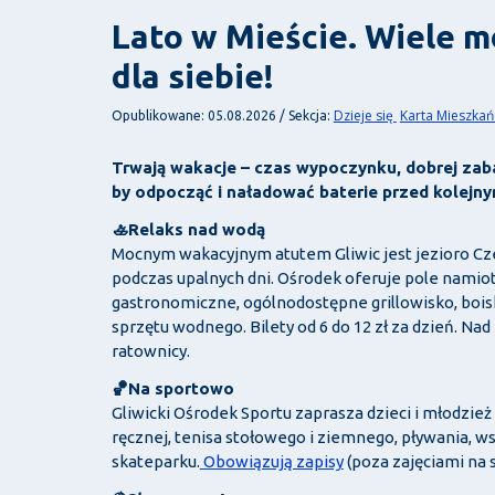
Lato w Mieście. Wiele m
dla siebie!
Dzieje się
Karta Mieszka
Opublikowane: 05.08.2026 / Sekcja:
Trwają wakacje – czas wypoczynku, dobrej zaba
by odpocząć i naładować baterie przed kolejn
🚣Relaks nad wodą
Mocnym wakacyjnym atutem Gliwic jest jezioro Cz
podczas upalnych dni. Ośrodek oferuje pole namio
gastronomiczne, ogólnodostępne grillowisko, boisk
sprzętu wodnego. Bilety od 6 do 12 zł za dzień. N
ratownicy.
🏀Na sportowo
Gliwicki Ośrodek Sportu zaprasza dzieci i młodzież 
ręcznej, tenisa stołowego i ziemnego, pływania, ws
skateparku.
Obowiązują zapisy
(poza zajęciami na 