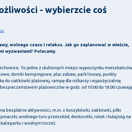
ożliwości - wybierzcie coś
ńca
wy, wolnego czasu i relaksu. Jak go zaplanować w mieście,
ymi wyzwaniami? Polecamy.
echowice. To jedno z ulubionych miejsc wypoczynku mieszkańcó
towe, domki kempingowe, plac zabaw, park linowy, punkty
a do siatkówki plażowej, rampę dla rolkarzy i wypożyczalnię
ad bezpieczeństwem plażowiczów w godz. od 10.00 do 18.00 czuwają
na bezpłatne aktywności, m.in. z koszykówki, siatkówki, piłki
pinaczki, wodnego toru przeszkód, deskorolki, rolek i hulajnóg na
skateparku i wodnym torze).