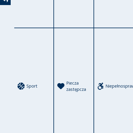
Powrót
Piecza
Sport
Niepełnospra
zastępcza