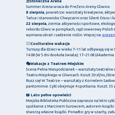
⛱️Słoneczna Arena
Summer Arena wraca do PreZero Areny Gliwice.
8 sierpnia
, powietrze: warsztaty kreatywne, akty
Tańca i stanowisko Chwyciarni oraz Silent Disco i k
22 sierpnia
, ziemia: aktywności sportowe, ekologic
rekordu Gliwic w pompkach, rajd rowerowy Polish B
wymiana ubrań i sadzenie roślin. Więcej na:
prezer
🕵️‍♂️Coolturalne wakacje
Turnusy dla dzieci w wieku 7–11 lat odbywają się w 
14.08 (W 5 dni dookoła świata); 17–21.08 (Akademi
🎭Wakacje z Teatrem Miejskim
Scena Pełna Niespodzianek – warsztaty teatralne d
Teatru Miejskiego w Gliwicach. Koszt 20 zł/os./dzie
Rusz się! W Teatrze – warsztaty z Kornelem Sadows
pantomimie. Cykl obejmuje 4 spotkania. Koszt: 35 z
📖 Lato pełne opowieści
Miejska Biblioteka Publiczna zaprasza na letni cykl.
spotkanie z Marcinem Surowcem, autorem książki „Ru
stworzą własne książki. Ponadto: gry w szachy, z