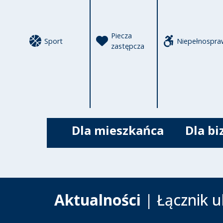
Piecza
Sport
Niepełnospra
zastępcza
Dla mieszkańca
Dla bi
Aktualności
| Łącznik ul