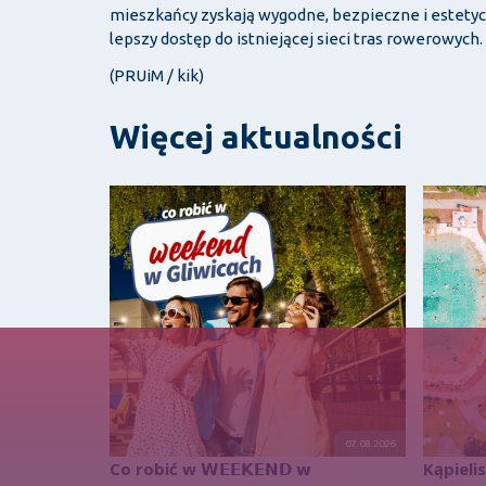
mieszkańcy zyskają wygodne, bezpieczne i estetycz
lepszy dostęp do istniejącej sieci tras rowerowych.
(PRUiM / kik)
Więcej aktualności
07.08.2026
Co robić w 𝗪𝗘𝗘𝗞𝗘𝗡𝗗 𝘄
Kąpieli