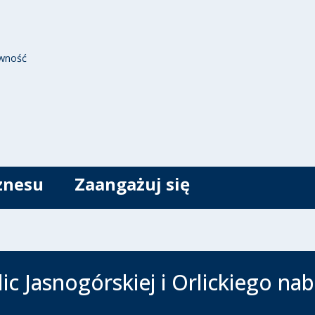
wność
znesu
Zaangażuj się
ic Jasnogórskiej i Orlickiego nab