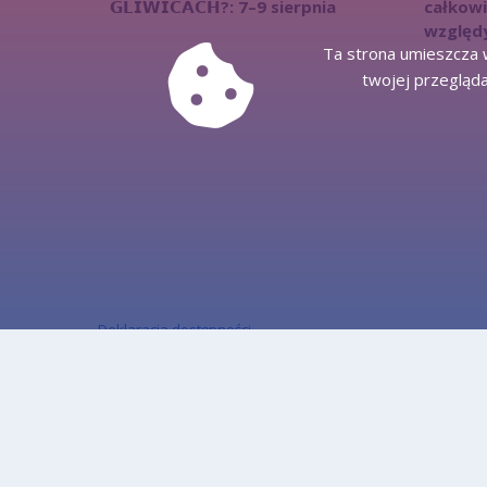
𝗚𝗟𝗜𝗪𝗜𝗖𝗔𝗖𝗛?: 7–9 sierpnia
całkow
względ
Ta strona umieszcza w
twojej przegląda
Deklaracja dostępności
Mapa strony
Kontakt
Informacje o ochronie danych osobowych
Informacja o działalności Urzędu w ETR