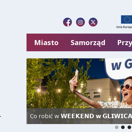
Miasto
Samorząd
Przy
Co robić w 𝗪𝗘𝗘𝗞𝗘𝗡𝗗 𝘄 𝗚𝗟𝗜𝗪𝗜𝗖