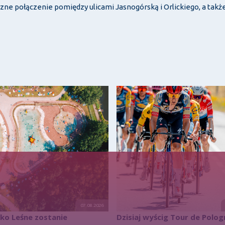
ne połączenie pomiędzy ulicami Jasnogórską i Orlickiego, a takż
07.08.2026
sko Leśne zostanie
Dzisiaj wyścig Tour de Polog