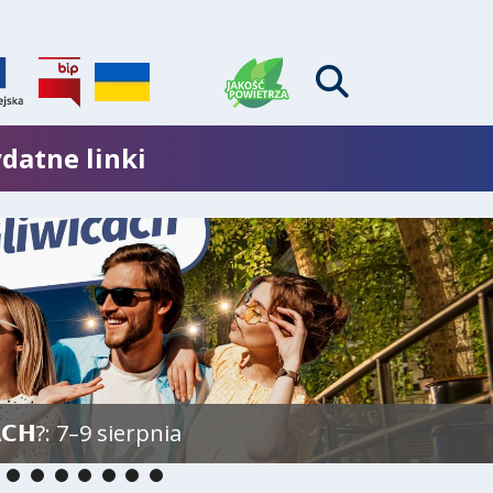
datne linki
𝗖𝗛?: 7–9 sierpnia