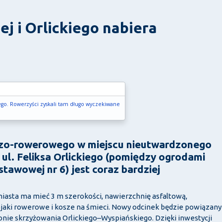
ej i Orlickiego nabiera
iego. Rowerzyści zyskali tam długo wyczekiwane
zo-rowerowego w miejscu nieutwardzonego
 ul. Feliksa Orlickiego (pomiędzy ogrodami
awowej nr 6) jest coraz bardziej
asta ma mieć 3 m szerokości, nawierzchnię asfaltową,
tojaki rowerowe i kosze na śmieci. Nowy odcinek będzie powiązany
nie skrzyżowania Orlickiego–Wyspiańskiego. Dzięki inwestycji