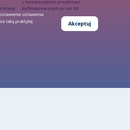
z innowacyjnym projektem
 zmiany
dofinansowanym przez UE
zostawienie ustawienia
na taką praktykę.
Akceptuj
Otwarte dane