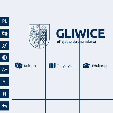
Przejdź do treści
PL
Wideotłumacz
Język migowy
Tryb kontrastowy
Kultura
Turystyka
Edukacja
A+
A-
Zatrzymaj animację
Powrót