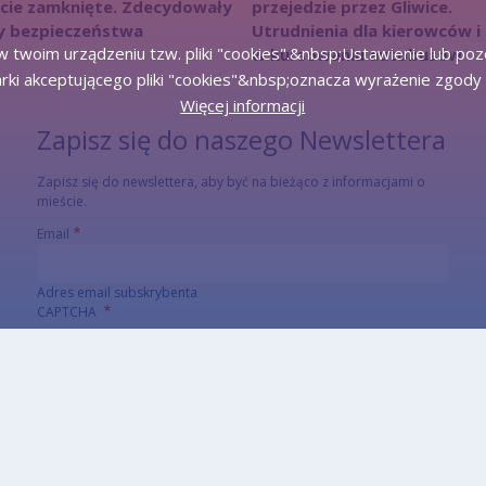
icie zamknięte. Zdecydowały
przejedzie przez Gliwice.
y bezpieczeństwa
Utrudnienia dla kierowców i
 twoim urządzeniu tzw. pliki "cookies".&nbsp;Ustawienie lub po
w kursowaniu autobusów
rki akceptującego pliki "cookies"&nbsp;oznacza wyrażenie zgody 
Więcej informacji
Zapisz się do naszego Newslettera
Zapisz się do newslettera, aby być na bieżąco z informacjami o
mieście.
Email
Adres email subskrybenta
CAPTCHA
Jaki kod znajduje się na obrazku?
Wprowadź znaki widoczne na obrazku.
To pytanie sprawdza, czy jesteś człowiekiem i zapobiega wysyłaniu
spamu. Jeżeli nie jesteś w stanie rozwiązać captchy skorzystaj z
wersji alterntywnej (link poniżej)