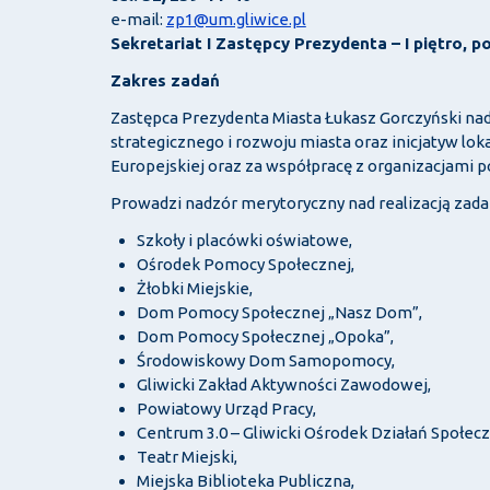
e-mail:
zp1@um.gliwice.pl
Sekretariat I Zastępcy Prezydenta – I piętro, p
Zakres zadań
Zastępca Prezydenta Miasta Łukasz Gorczyński nadzo
strategicznego i rozwoju miasta oraz inicjatyw lok
Europejskiej oraz za współpracę z organizacjami 
Prowadzi nadzór merytoryczny nad realizacją zadań
Szkoły i placówki oświatowe,
Ośrodek Pomocy Społecznej,
Żłobki Miejskie,
Dom Pomocy Społecznej „Nasz Dom”,
Dom Pomocy Społecznej „Opoka”,
Środowiskowy Dom Samopomocy,
Gliwicki Zakład Aktywności Zawodowej,
Powiatowy Urząd Pracy,
Centrum 3.0 – Gliwicki Ośrodek Działań Społecz
Teatr Miejski,
Miejska Biblioteka Publiczna,