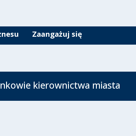
znesu
Zaangażuj się
łonkowie kierownictwa miasta