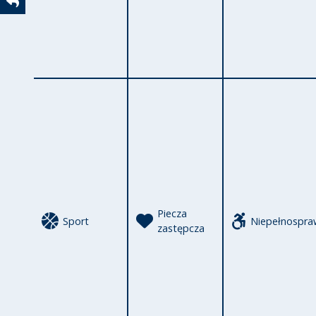
Powrót
Piecza
Sport
Niepełnospra
zastępcza