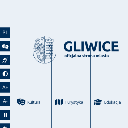
Przejdź do treści
PL
Wideotłumacz
Język migowy
Tryb kontrastowy
A+
A-
Kultura
Turystyka
Edukacja
Zatrzymaj animację