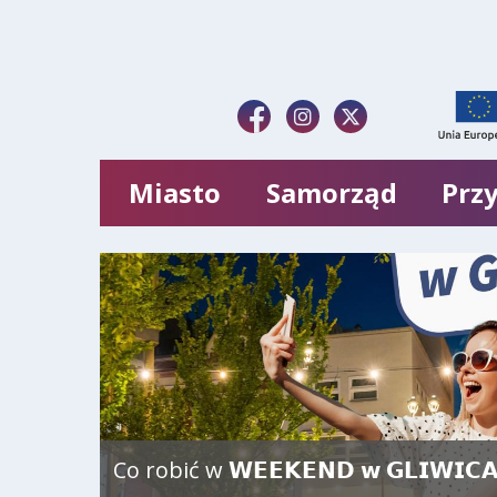
Miasto
Samorząd
Przy
Co robić w 𝗪𝗘𝗘𝗞𝗘𝗡𝗗 𝘄 𝗚𝗟𝗜𝗪𝗜𝗖