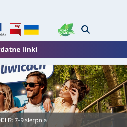
datne linki
𝗖𝗛?: 7–9 sierpnia