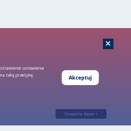
zostawienie ustawienia
na taką praktykę.
Akceptuj
Otwarte dane