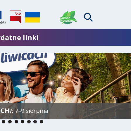
datne linki
𝗖𝗛?: 7–9 sierpnia