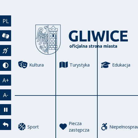
Przejdź do treści
PL
Wideotłumacz
Język migowy
Kultura
Turystyka
Edukacja
Tryb kontrastowy
A+
A-
Zatrzymaj animację
Piecza
Sport
Niepełnospra
Powrót
zastępcza