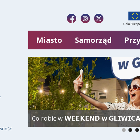
Miasto
Samorząd
Przy
Co robić w 𝗪𝗘𝗘𝗞𝗘𝗡𝗗 𝘄 𝗚𝗟𝗜𝗪𝗜𝗖
wność