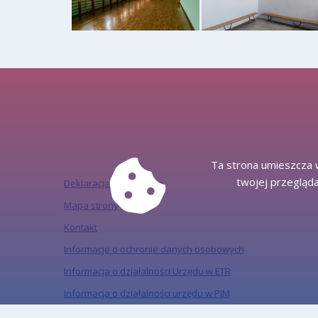
Ta strona umieszcza w
twojej przegląda
Deklaracja dostępności
Mapa strony
Kontakt
Informacje o ochronie danych osobowych
Informacja o działalności Urzędu w ETR
Informacja o działalności urzędu w PJM
Informacja o ochronie danych osobowych w mediach