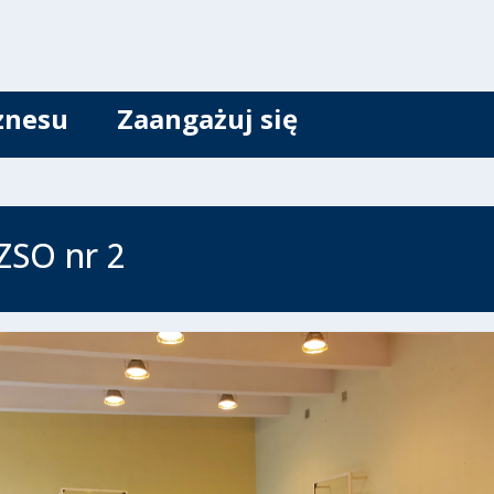
znesu
Zaangażuj się
ZSO nr 2