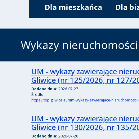
Dla mieszkańca
Dla bi
Wykazy nieruchomości 
UM - wykazy zawierające nieru
Gliwice (nr 125/2026, nr 127/2
Dodano dnia:
2026-07-27
Źródło:
https://bip.gliwice.eu/um-wykazy-zawierajace-nieruchomosc
UM - wykazy zawierające nieru
Gliwice (nr 130/2026, nr 135/2
Dodano dnia:
2026-07-20