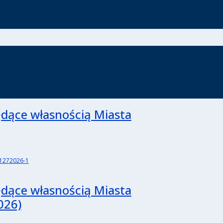
ędące własnością Miasta
-1272026-1
ędące własnością Miasta
026)