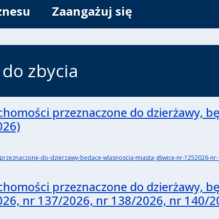
znesu
Zaangażuj się
do zbycia
chomości przeznaczone do dzierżawy, b
026)
i-przeznaczone-do-dzierzawy-bedace-wlasnoscia-miasta-gliwice-nr-1252026-nr
chomości przeznaczone do dzierżawy, b
026, nr 137/2026, nr 138/2026, nr 140/2