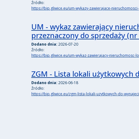
Źródło:
https://bip.gliwice.eu/um-wykazy-zawierajace-nieruchomos
UM - wykaz zawierający nieruc
przeznaczony do sprzedaży (nr
Dodano dnia:
2026-07-20
Źródło:
https://bip.gliwice.eu/um-wykaz-zawierajacy-nieruchomosc-
ZGM - Lista lokali użytkowych 
Dodano dnia:
2026-06-18
Źródło:
https://bip.gliwice.eu/zgm-lista-lokali-uzytkowych-do-wynaje