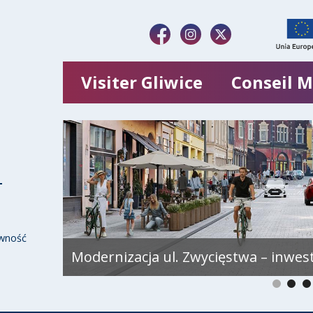
Visiter Gliwice
Conseil M
wność
Modernizacja ul. Zwycięstwa – inwes