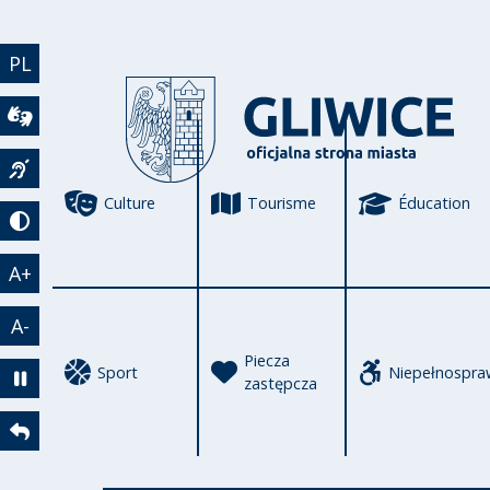
Aller au contenu principal
PL
Wideotłumacz
Język migowy
Culture
Tourisme
Éducation
Tryb kontrastowy
A+
A-
Piecza
Sport
Niepełnospra
zastępcza
Zatrzymaj animację
Powrót