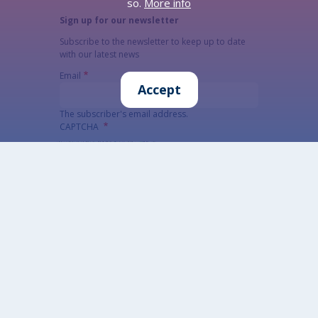
so.
More info
Sign up for our newsletter
Subscribe to the newsletter to keep up to date
with our latest news
Email
Accept
The subscriber's email address.
CAPTCHA
What code is in the image?
Enter the characters shown in the image.
This question is for testing whether or not you
are a human visitor and to prevent automated
spam submissions.