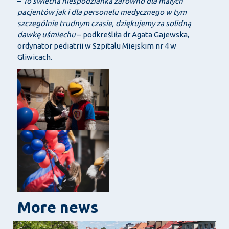
–
To świetna niespodzianka zarówno dla małych
pacjentów jak i dla personelu medycznego w tym
szczególnie trudnym czasie, dziękujemy za solidną
dawkę uśmiechu
– podkreśliła dr Agata Gajewska,
ordynator pediatrii w Szpitalu Miejskim nr 4 w
Gliwicach.
More news