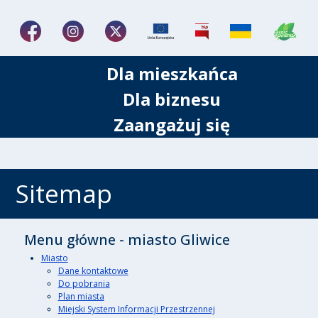
Dla mieszkańca
Dla biznesu
Zaangażuj się
Sitemap
Menu główne - miasto Gliwice
Miasto
Dane kontaktowe
Do pobrania
Plan miasta
Miejski System Informacji Przestrzennej