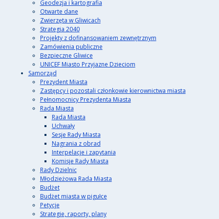
Geodezja i kartografia
Otwarte dane
Zwierzęta w Gliwicach
Strategia 2040
Projekty z dofinansowaniem zewnętrznym
Zamówienia publiczne
Bezpieczne Gliwice
UNICEF Miasto Przyjazne Dzieciom
Samorząd
Prezydent Miasta
Zastępcy i pozostali członkowie kierownictwa miasta
Pełnomocnicy Prezydenta Miasta
Rada Miasta
Rada Miasta
Uchwały
Sesje Rady Miasta
Nagrania z obrad
Interpelacje i zapytania
Komisje Rady Miasta
Rady Dzielnic
Młodzieżowa Rada Miasta
Budżet
Budżet miasta w pigułce
Petycje
Strategie, raporty, plany