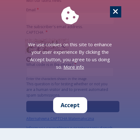
with our latest news
Email
The subscriber's email address.
CAPTCHA
We use cookies on this site to enhance
your user experience By clicking the
Accept button, you agree to us doing
What code is in the image?
so.
More info
Enter the characters shown in the image.
This question is for testing whether or not you
are a human visitor and to prevent automated
spam submissions.
Accept
Alternatywna CAPTCHA Matematyczna
Informacja szczegółowa o przetwarzaniu danych
osobowych