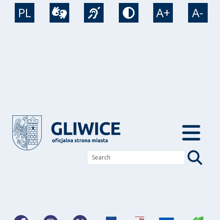
Skip to main content
PL
A+
A-
Wideotłumacz
Język migowy
Tryb kontrastow