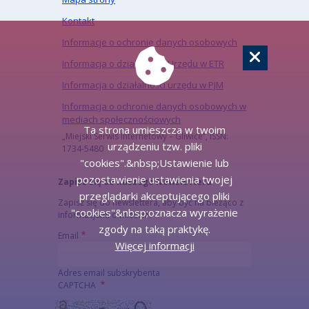
Kontakt
Informacje o ochronie danych osobowych
Informacja o działalności Urzędu w ETR
Informacja o działalności urzędu w PJM
Informacja o ochronie danych osobowych w
mediach społecznościowych
Ta strona umieszcza w twoim
„Miejski Serwis Internetowy – Gliwice”, ISSN:
urządzeniu tzw. pliki
1734-5480
"cookies".&nbsp;Ustawienie lub
pozostawienie ustawienia twojej
Zapisz się do naszego Newslettera
przeglądarki akceptującego pliki
Zapisz się do newslettera, aby być na bieżąco z
"cookies"&nbsp;oznacza wyrażenie
informacjami o mieście.
zgody na taką praktykę.
Email
Więcej informacji
Adres email subskrybenta
CAPTCHA