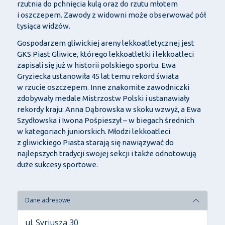
rzutnia do pchnięcia kulą oraz do rzutu młotem
i oszczepem. Zawody z widowni może obserwować pół
tysiąca widzów.
Gospodarzem gliwickiej areny lekkoatletycznej jest
GKS Piast Gliwice, którego lekkoatletki i lekkoatleci
zapisali się już w historii polskiego sportu. Ewa
Gryziecka ustanowiła 45 lat temu rekord świata
w rzucie oszczepem. Inne znakomite zawodniczki
zdobywały medale Mistrzostw Polski i ustanawiały
rekordy kraju: Anna Dąbrowska w skoku wzwyż, a Ewa
Szydłowska i Iwona Pośpieszył – w biegach średnich
w kategoriach juniorskich. Młodzi lekkoatleci
z gliwickiego Piasta starają się nawiązywać do
najlepszych tradycji swojej sekcji i także odnotowują
duże sukcesy sportowe.
Dane adresowe
ul. Syriusza 30