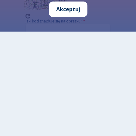
Akceptuj
Jaki kod znajduje się na obrazku?
Wprowadź znaki widoczne na obrazku.
To pytanie sprawdza, czy jesteś człowiekiem i
zapobiega wysyłaniu spamu. Jeżeli nie jesteś w
stanie rozwiązać captchy skorzystaj z wersji
alterntywnej (link poniżej)
Alternatywna CAPTCHA Matematyczna
Informacja szczegółowa o przetwarzaniu danych
osobowych
Otwarte dane
Zaprojektowane przez: