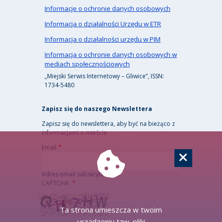
Informacje o ochronie danych osobowych
Informacja o działalności Urzędu w ETR
Informacja o działalności urzędu w PJM
Informacja o ochronie danych osobowych w
mediach społecznościowych
„Miejski Serwis Internetowy – Gliwice”, ISSN:
1734-5480
Zapisz się do naszego Newslettera
Zapisz się do newslettera, aby być na bieżąco z
informacjami o mieście.
Email
Adres email subskrybenta
CAPTCHA
Ta strona umieszcza w twoim
urządzeniu tzw. pliki