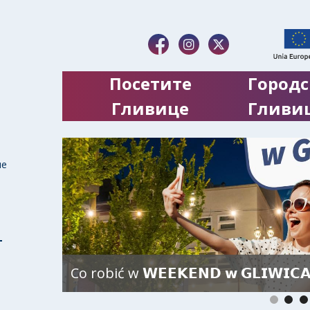
Посетите
Городс
Гливице
Гливи
ие
Co robić w 𝗪𝗘𝗘𝗞𝗘𝗡𝗗 𝘄 𝗚𝗟𝗜𝗪𝗜𝗖