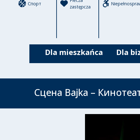
Piecza
Спорт
Niepełnospra
zastępcza
Dla mieszkańca
Dla bi
Сцена Bajka – Кинотеа