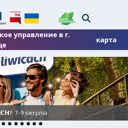
кое управление в г.
карта
це
𝗖𝗛?: 7–9 sierpnia