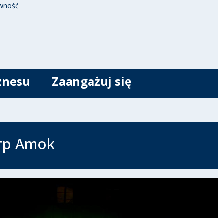
wność
znesu
Zaangażuj się
тр Amok