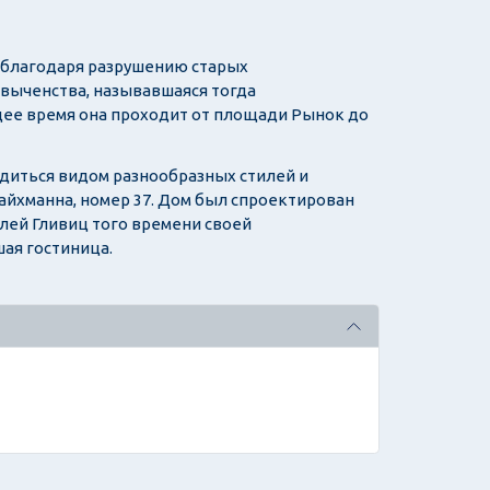
, благодаря разрушению старых
Звыченства, называвшаяся тогда
ящее время она проходит от площади Рынок до
адиться видом разнообразных стилей и
айхманна, номер 37. Дом был спроектирован
лей Гливиц того времени своей
ая гостиница.