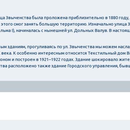
ца Звыченства была проложена приблизительно в 1880 году
этого смог занять большую территорию. Изначально улица 
льма I), начиналась с нынешней ул. Дольных Валув. В насто
м зданиям, прогуливаясь по ул. Звыченства мы можем насл
X века. К особенно интересным относится Текстильный дом В
ом и построен в 1921–1922 годах. Здание шокировало жите
тва расположено также здание Городского управления, бывш