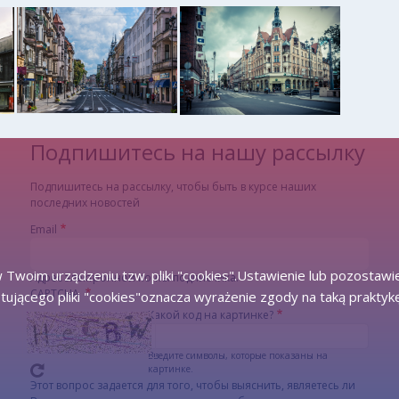
Подпишитесь на нашу рассылку
Подпишитесь на рассылку, чтобы быть в курсе наших
последних новостей
Email
 Twoim urządzeniu tzw. pliki "cookies".Ustawienie lub pozostawi
Адрес электронной почты подписчика.
CAPTCHA
tującego pliki "cookies"oznacza wyrażenie zgody na taką praktyk
Какой код на картинке?
Введите символы, которые показаны на
картинке.
Этот вопрос задается для того, чтобы выяснить, являетесь ли