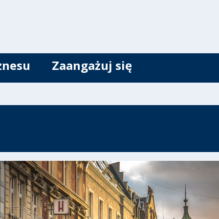
znesu
Zaangażuj się