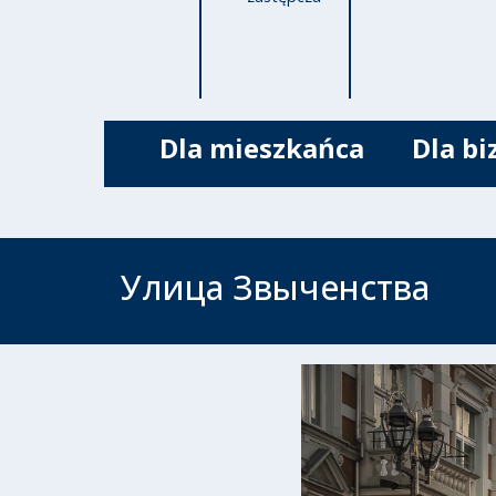
Dla mieszkańca
Dla bi
Улица Звыченства