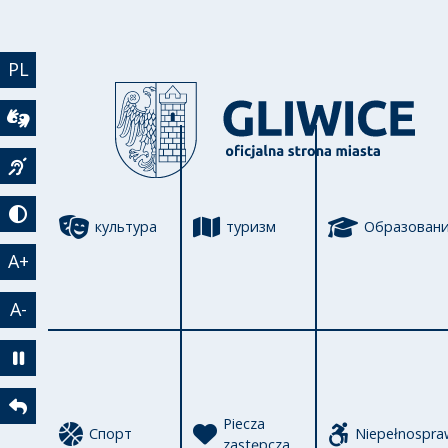
Перейти к основному содержанию
PL
Wideotłumacz
Język migowy
Tryb kontrastowy
культура
туризм
Образован
A+
A-
Zatrzymaj animację
Powrót
Piecza
Спорт
Niepełnospra
zastępcza