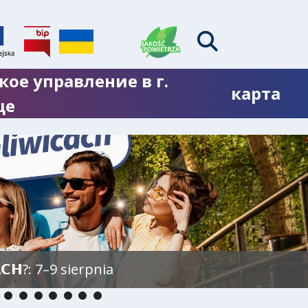
кое управление в г.
карта
це
𝗖𝗛?: 7–9 sierpnia