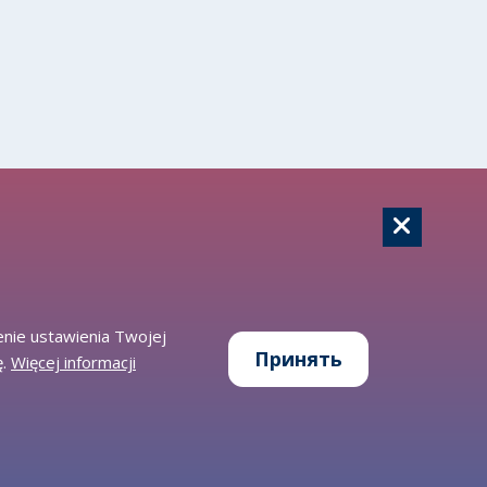
enie ustawienia Twojej
Принять
ę.
Więcej informacji