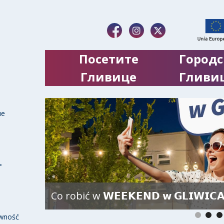
Посетите
Городс
Гливице
Гливи
ие
Co robić w 𝗪𝗘𝗘𝗞𝗘𝗡𝗗 𝘄 𝗚𝗟𝗜𝗪𝗜𝗖
wność