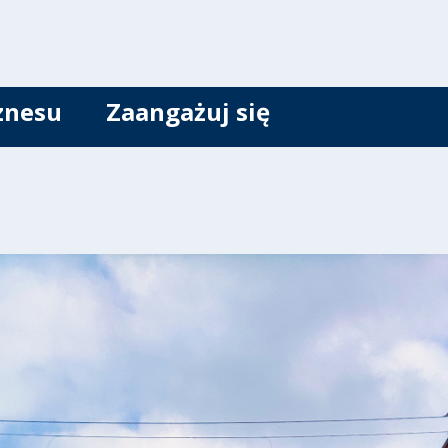
znesu
Zaangażuj się