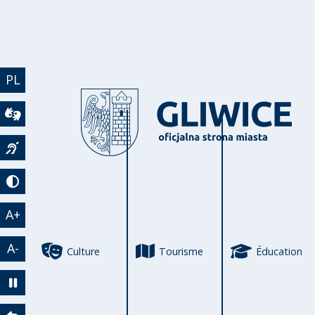
Aller au contenu principal
PL
Wideotłumacz
Język migowy
Tryb kontrastowy
A+
A-
Culture
Tourisme
Éducation
Zatrzymaj animację