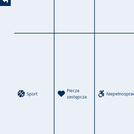
Powrót
Piecza
Sport
Niepełnospra
zastępcza