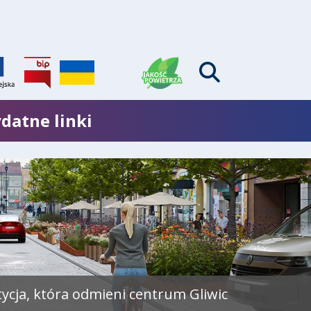
datne linki
tycja, która odmieni centrum Gliwic