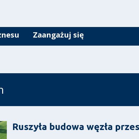
znesu
Zaangażuj się
h
Ruszyła budowa węzła prze