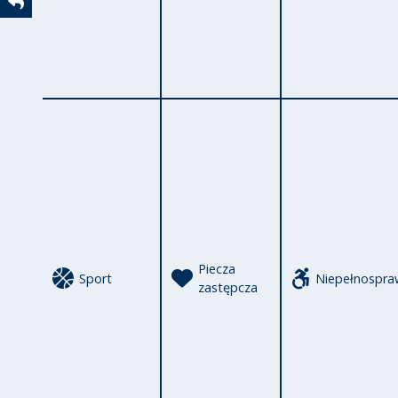
Powrót
Piecza
Sport
Niepełnospra
zastępcza