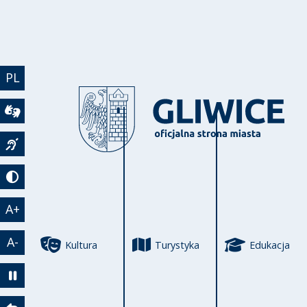
Przejdź do treści
PL
Wideotłumacz
Język migowy
Tryb kontrastowy
A+
A-
Kultura
Turystyka
Edukacja
Zatrzymaj animację