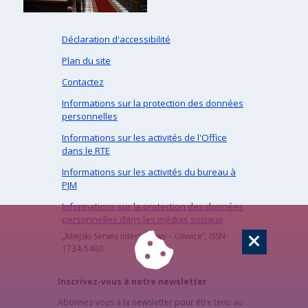
Déclaration d'accessibilité
Plan du site
Contactez
Informations sur la protection des données
personnelles
Informations sur les activités de l'Office
dans le RTE
Informations sur les activités du bureau à
PJM
Informations sur la protection des données
personnelles dans les médias sociaux
„Miejski Serwis Internetowy – Gliwice”, ISSN:
1734-5480
Inscrivez-vous à notre newsletter
Abonnez-vous à la newsletter pour être tenu au