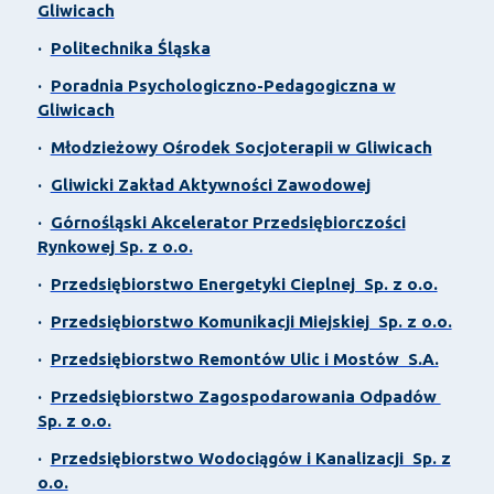
Gliwicach
·
Politechnika Śląska
·
Poradnia Psychologiczno-Pedagogiczna w
Gliwicach
·
Młodzieżowy Ośrodek Socjoterapii w Gliwicach
·
Gliwicki Zakład Aktywności Zawodowej
·
Górnośląski Akcelerator Przedsiębiorczości
Rynkowej Sp. z o.o.
·
Przedsiębiorstwo Energetyki Cieplnej Sp. z o.o.
·
Przedsiębiorstwo Komunikacji Miejskiej Sp. z o.o.
·
Przedsiębiorstwo Remontów Ulic i Mostów S.A.
·
Przedsiębiorstwo Zagospodarowania Odpadów
Sp. z o.o.
·
Przedsiębiorstwo Wodociągów i Kanalizacji Sp. z
o.o.