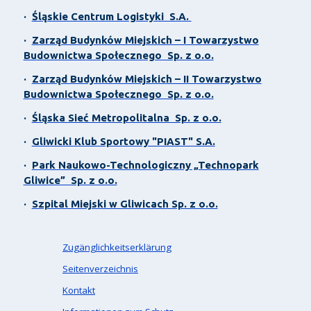
·
Śląskie Centrum Logistyki S.A.
·
Zarząd Budynków Miejskich – I Towarzystwo
Budownictwa Społecznego Sp. z o.o.
·
Zarząd Budynków Miejskich – II Towarzystwo
Budownictwa Społecznego Sp. z o.o.
·
Śląska Sieć Metropolitalna Sp. z o.o.
·
Gliwicki Klub Sportowy "PIAST" S.A.
·
Park Naukowo-Technologiczny „Technopark
Gliwice” Sp. z o.o.
·
Szpital Miejski w Gliwicach Sp. z o.o.
Zugänglichkeitserklärung
Seitenverzeichnis
Kontakt