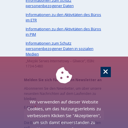
Informationen zum Schutz
personenbezogener Daten
Informationen zu den Aktivitäten des Büros
im ETR
Informationen zu den Aktivitäten des Büros
in PJM
Informationen zum Schutz
personenbezogener Daten in sozialen
Medien
„Miejski Serwis Internetowy – Gliwice”, ISSN:
1734-5480
Melden Sie sich für unseren Newsletter an
Abonnieren Sie den Newsletter, um über unsere
neuesten Nachrichten auf dem Laufenden zu
bleiben
Wir verwenden auf dieser Website
E-Mail
Cookies, um das Nutzungserlebnis zu
verbessern Klicken Sie "Akzeptieren",
um sich damit einverstanden zu
Die E-Mail-Adresse, die den Newsletter erhalten
soll.