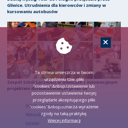
Gliwice. Utrudnienia dla kierowców i zmiany w
kursowaniu autobusów
Ta strona umieszcza w twoim
07.08.2026
urządzeniu tzw. pliki
Zespół Szkół Łączności w Gliwicach z innowacyjnym
"cookies".&nbsp;Ustawienie lub
projektem dofinansowanym przez UE
pozostawienie ustawienia twojej
przeglądarki akceptującego pliki
Deklaracja dostępności
"cookies"&nbsp;oznacza wyrażenie
zgody na taką praktykę.
Mapa strony
Więcej informacji
Kontakt