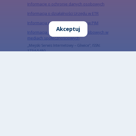
Informacje o ochronie danych osobowych
Informacja o działalności Urzędu w ETR
Informacja o działalności urzędu w PJM
Akceptuj
Informacja o ochronie danych osobowych w
mediach społecznościowych
„Miejski Serwis Internetowy – Gliwice”, ISSN:
1734-5480
Zapisz się do naszego Newslettera
Zapisz się do newslettera, aby być na bieżąco z
informacjami o mieście.
Email
Adres email subskrybenta
CAPTCHA