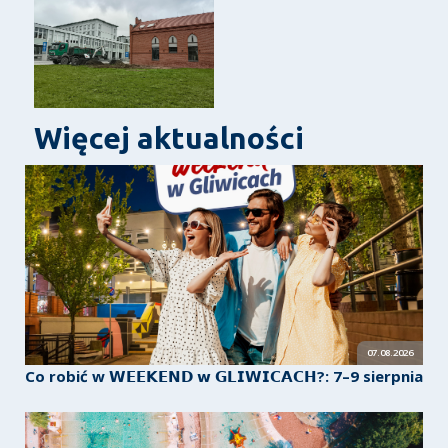
Więcej aktualności
07.08.2026
Co robić w 𝗪𝗘𝗘𝗞𝗘𝗡𝗗 𝘄 𝗚𝗟𝗜𝗪𝗜𝗖𝗔𝗖𝗛?: 7–9 sierpnia