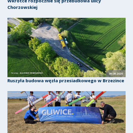
Wkrótce rozpocznie się przebudowa ulicy
Chorzowskiej
06.08.2026
Ruszyła budowa węzła przesiadkowego w Brzezince