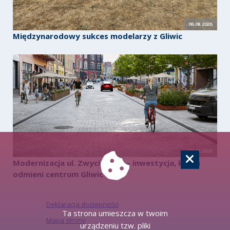
06.08.2026
Międzynarodowy sukces modelarzy z Gliwic
06.08.2026
Modernizacja ul. Zwycięstwa – inwestycja, która
odmieni centrum Gliwic
Deklaracja dostępności
Ta strona umieszcza w twoim
Mapa strony
urządzeniu tzw. pliki