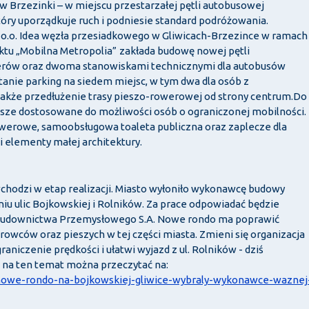
 Brzezinki – w miejscu przestarzałej pętli autobusowej
ry uporządkuje ruch i podniesie standard podróżowania.
 o.o. Idea węzła przesiadkowego w Gliwicach-Brzezince w ramach
tu „Mobilna Metropolia”
zakłada budowę nowej pętli
erów oraz dwoma stanowiskami technicznymi dla autobusów
tanie parking na siedem miejsc, w tym dwa dla osób z
akże przedłużenie trasy pieszo-rowerowej od strony centrum.Do
sze dostosowane do możliwości osób o ograniczonej mobilności.
owerowe, samoobsługowa toaleta publiczna oraz zaplecze dla
i elementy małej architektury.
chodzi w etap realizacji. Miasto wyłoniło wykonawcę budowy
 ulic Bojkowskiej i Rolników. Za prace odpowiadać będzie
 Budownictwa Przemysłowego S.A. Nowe rondo ma poprawić
owców oraz pieszych w tej części miasta. Zmieni się organizacja
aniczenie prędkości i ułatwi wyjazd z ul. Rolników - dziś
 na ten temat można przeczytać na:
ja/nowe-rondo-na-bojkowskiej-gliwice-wybraly-wykonawce-waznej