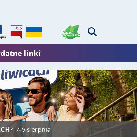
datne linki
𝗖𝗛?: 7–9 sierpnia