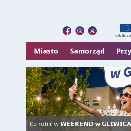
Miasto
Samorząd
Przy
Co robić w 𝗪𝗘𝗘𝗞𝗘𝗡𝗗 𝘄 𝗚𝗟𝗜𝗪𝗜𝗖