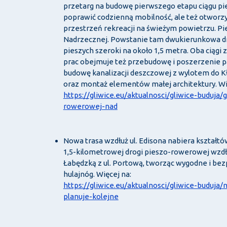
przetarg na budowę pierwszego etapu ciągu pie
poprawić codzienną mobilność, ale też otworzy
przestrzeń rekreacji na świeżym powietrzu. P
Nadrzecznej. Powstanie tam dwukierunkowa dr
pieszych szeroki na około 1,5 metra. Oba ciąg
prac obejmuje też przebudowę i poszerzenie p
budowę kanalizacji deszczowej z wylotem do K
oraz montaż elementów małej architektury. Wi
https://gliwice.eu/aktualnosci/gliwice-buduj
rowerowej-nad
Nowa trasa wzdłuż ul. Edisona nabiera kształtó
1,5-kilometrowej drogi pieszo-rowerowej wzdłuż
Łabędzką z ul. Portową, tworząc wygodne i be
hulajnóg. Więcej na:
https://gliwice.eu/aktualnosci/gliwice-buduj
planuje-kolejne