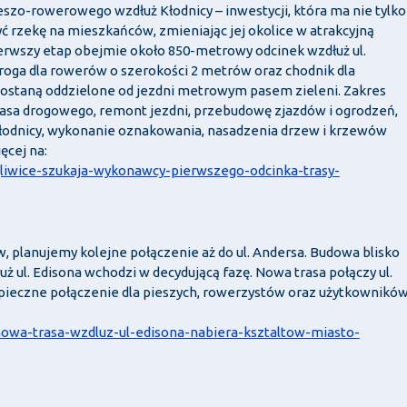
szo-rowerowego wzdłuż Kłodnicy – inwestycji, która ma nie tylko
ć rzekę na mieszkańców, zmieniając jej okolice w atrakcyjną
ierwszy etap obejmie około 850-metrowy odcinek wzdłuż ul.
oga dla rowerów o szerokości 2 metrów oraz chodnik dla
i zostaną oddzielone od jezdni metrowym pasem zieleni. Zakres
asa drogowego, remont jezdni, przebudowę zjazdów i ogrodzeń,
łodnicy, wykonanie oznakowania, nasadzenia drzew i krzewów
ęcej na:
a/gliwice-szukaja-wykonawcy-pierwszego-odcinka-trasy-
w, planujemy kolejne połączenie aż do ul. Andersa. Budowa blisko
 ul. Edisona wchodzi w decydującą fazę. Nowa trasa połączy ul.
zpieczne połączenie dla pieszych, rowerzystów oraz użytkownikó
a/nowa-trasa-wzdluz-ul-edisona-nabiera-ksztaltow-miasto-