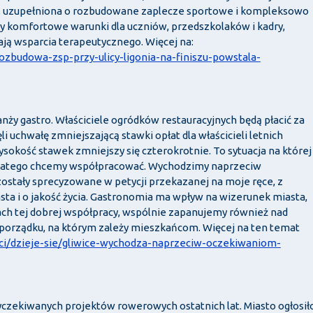
, uzupełniona o rozbudowane zaplecze sportowe i kompleksowo
komfortowe warunki dla uczniów, przedszkolaków i kadry,
ają wsparcia terapeutycznego. Więcej na:
/rozbudowa-zsp-przy-ulicy-ligonia-na-finiszu-powstala-
y gastro. Właściciele ogródków restauracyjnych będą płacić za
ęli uchwałę zmniejszającą stawki opłat dla właścicieli letnich
okość stawek zmniejszy się czterokrotnie. To sytuacja na której
 dlatego chcemy współpracować. Wychodzimy naprzeciw
ostały sprecyzowane w petycji przekazanej na moje ręce, z
sta i o jakość życia. Gastronomia ma wpływ na wizerunek miasta,
ach tej dobrej współpracy, wspólnie zapanujemy również nad
porządku, na którym zależy mieszkańcom. Więcej na ten temat
osci/dzieje-sie/gliwice-wychodza-naprzeciw-oczekiwaniom-
czekiwanych projektów rowerowych ostatnich lat. Miasto ogłosił