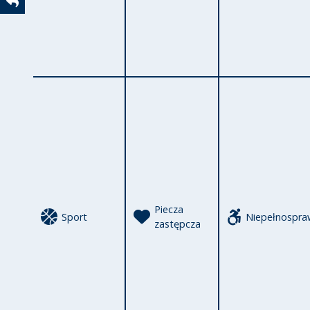
Powrót
Piecza
Sport
Niepełnospra
zastępcza