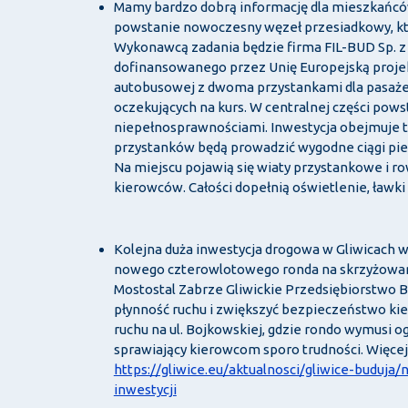
Mamy bardzo dobrą informację dla mieszkańców
powstanie nowoczesny węzeł przesiadkowy, któ
Wykonawcą zadania będzie firma FIL-BUD Sp. z
dofinansowanego przez Unię Europejską projek
autobusowej z dwoma przystankami dla pasaż
oczekujących na kurs. W centralnej części pows
niepełnosprawnościami. Inwestycja obejmuje t
przystanków będą prowadzić wygodne ciągi pie
Na miejscu pojawią się wiaty przystankowe i r
kierowców. Całości dopełnią oświetlenie, ławki 
Kolejna duża inwestycja drogowa w Gliwicach w
nowego czterowlotowego ronda na skrzyżowaniu
Mostostal Zabrze Gliwickie Przedsiębiorstwo
płynność ruchu i zwiększyć bezpieczeństwo kier
ruchu na ul. Bojkowskiej, gdzie rondo wymusi ogr
sprawiający kierowcom sporo trudności. Więcej
https://gliwice.eu/aktualnosci/gliwice-budu
inwestycji