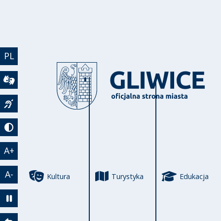
Przejdź do treści
PL
Wideotłumacz
Język migowy
Tryb kontrastowy
A+
A-
Kultura
Turystyka
Edukacja
Zatrzymaj animację