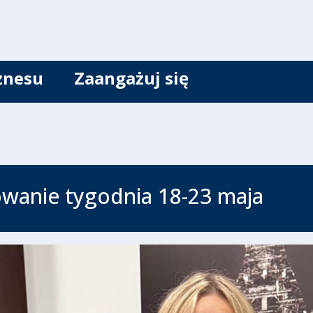
znesu
Zaangażuj się
anie tygodnia 18-23 maja