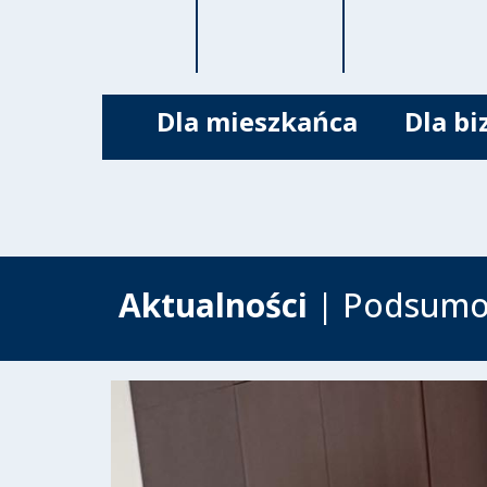
Dla mieszkańca
Dla bi
Aktualności
| Podsumow