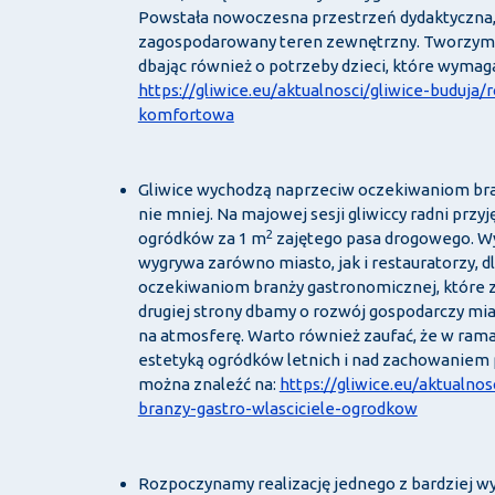
Powstała nowoczesna przestrzeń dydaktyczna
zagospodarowany teren zewnętrzny. Tworzymy 
dbając również o potrzeby dzieci, które wymag
https://gliwice.eu/aktualnosci/gliwice-buduja
komfortowa
Gliwice wychodzą naprzeciw oczekiwaniom branż
nie mniej. Na majowej sesji gliwiccy radni przyj
2
ogródków za 1 m
zajętego pasa drogowego. Wys
wygrywa zarówno miasto, jak i restauratorzy,
oczekiwaniom branży gastronomicznej, które z
drugiej strony dbamy o rozwój gospodarczy mia
na atmosferę. Warto również zaufać, że w ram
estetyką ogródków letnich i nad zachowaniem 
można znaleźć na:
https://gliwice.eu/aktualn
branzy-gastro-wlasciciele-ogrodkow
Rozpoczynamy realizację jednego z bardziej wy