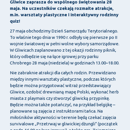
Gliwice zaprasza do wspólnego świętowania 28
maja. Na uczestników czekają rozmaite atrakcje,
m.in. warsztaty plastyczne i interaktywny rodzinny
quiz!
27 maja obchodzimy Dzień Samorządu Terytorialnego.
To właśnie tego dnia w 1990 r. odbyły się pierwsze po II
wojnie światowej w pełni wolne wybory samorządowe.
W Gliwicach zaplanowano z tej okazji rodzinny piknik,
który odbędzie się na łące igrowej przy parku
Chrobrego 28 maja (niedziela) w godzinach 13.00–18.00.
Nie zabraknie atrakcji dla całych rodzin. Przewidziano
między innymi warsztaty plastyczne, podczas których
będzie można przygotować witraż przedstawiający
Gliwice, ozdobić drewnianą mapę Polski, wykonać herb
miasta z playmais czy stworzyć gliwicką przypinkę.
Będzie można także potańczyć, na przykład belgijkę –
planowane są zajęcia z instruktorami tańca. Na
miłośników aktywności w terenie będą czekać zajęcia
survivalowe „Przetrwaj w gliwickiej dżungli” (początek