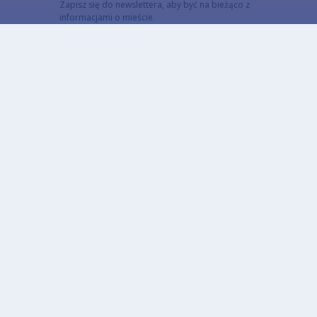
Zapisz się do newslettera, aby być na bieżąco z
informacjami o mieście.
Email
Adres email subskrybenta
CAPTCHA
Jaki kod znajduje się na obrazku?
Wprowadź znaki widoczne na obrazku.
To pytanie sprawdza, czy jesteś człowiekiem i
zapobiega wysyłaniu spamu. Jeżeli nie jesteś w
stanie rozwiązać captchy skorzystaj z wersji
alterntywnej (link poniżej)
Alternatywna CAPTCHA Matematyczna