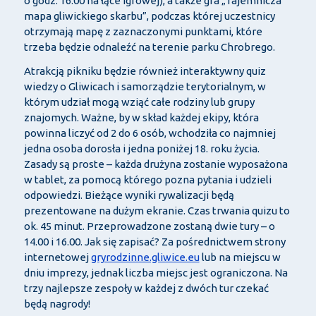
o godz. 16.00 na łące igrowej), a także gra „Tajemnicza
mapa gliwickiego skarbu”, podczas której uczestnicy
otrzymają mapę z zaznaczonymi punktami, które
trzeba będzie odnaleźć na terenie parku Chrobrego.
Atrakcją pikniku będzie również interaktywny quiz
wiedzy o Gliwicach i samorządzie terytorialnym, w
którym udział mogą wziąć całe rodziny lub grupy
znajomych. Ważne, by w skład każdej ekipy, która
powinna liczyć od 2 do 6 osób, wchodziła co najmniej
jedna osoba dorosła i jedna poniżej 18. roku życia.
Zasady są proste – każda drużyna zostanie wyposażona
w tablet, za pomocą którego pozna pytania i udzieli
odpowiedzi. Bieżące wyniki rywalizacji będą
prezentowane na dużym ekranie. Czas trwania quizu to
ok. 45 minut. Przeprowadzone zostaną dwie tury – o
14.00 i 16.00. Jak się zapisać? Za pośrednictwem strony
internetowej
gryrodzinne.gliwice.eu
lub na miejscu w
dniu imprezy, jednak liczba miejsc jest ograniczona. Na
trzy najlepsze zespoły w każdej z dwóch tur czekać
będą nagrody!