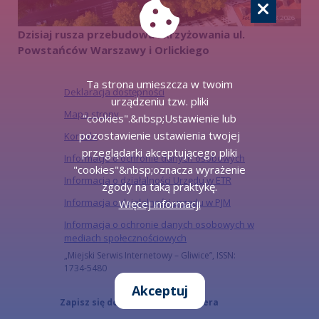
05.08.2026
Dzisiaj rusza przebudowa skrzyżowania ul.
Powstańców Warszawy i Orlickiego
Ta strona umieszcza w twoim
Deklaracja dostępności
urządzeniu tzw. pliki
Mapa strony
"cookies".&nbsp;Ustawienie lub
pozostawienie ustawienia twojej
Kontakt
przeglądarki akceptującego pliki
Informacje o ochronie danych osobowych
"cookies"&nbsp;oznacza wyrażenie
Informacja o działalności Urzędu w ETR
zgody na taką praktykę.
Informacja o działalności urzędu w PJM
Więcej informacji
Informacja o ochronie danych osobowych w
mediach społecznościowych
„Miejski Serwis Internetowy – Gliwice”, ISSN:
1734-5480
Akceptuj
Zapisz się do naszego Newslettera