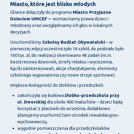
Miasto, które jest blisko młodych
Gliwice dołączyły do programu
Miasto Przyjazne
Dzieciom UNICEF –
wzmacniamy prawa dzieci i
młodzieży oraz uwzględniamy ich głos w lokalnych
decyzjach.
Uruchomiliśmy
Szkolny Budżet Obywatelski
– w
pierwszej edycji uczestniczyło 16 szkół, do podziału było
160 tys. zł, do realizacji skierowano 48 zadań (m.in.
bezstresowy dzwonek, strefy relaksu i wyciszenia,
kąciki zainteresowań, akcje charytatywne, elementy
szkolnego wyposażenia czy nowe stroje sportowe).
Większa dostępność do żłobków i przedszkoli:
zakończyła się budowa
żłobko-przedszkola przy
ul. Dworskiej
dla około 400 maluchów – dzieci będą
korzystać z placówki do września, dodatkowo
planujemy uruchomić tam ośrodek rewalidacyjno-
wychowawczy,
wygodne pomieszczenia dla przedszkolaków