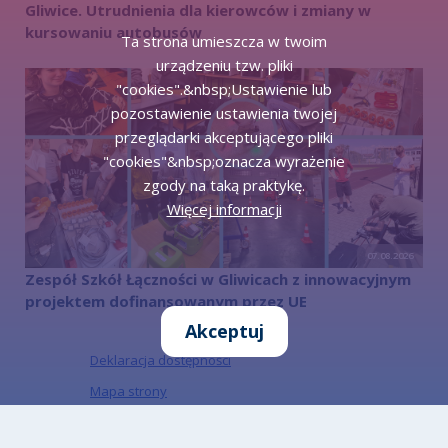
Gliwice. Utrudnienia dla kierowców i zmiany w
kursowaniu autobusów
Ta strona umieszcza w twoim
urządzeniu tzw. pliki
"cookies".&nbsp;Ustawienie lub
pozostawienie ustawienia twojej
przeglądarki akceptującego pliki
"cookies"&nbsp;oznacza wyrażenie
zgody na taką praktykę.
Więcej informacji
07.08.2026
Zespół Szkół Łączności w Gliwicach z innowacyjnym
projektem dofinansowanym przez UE
Akceptuj
Deklaracja dostępności
Mapa strony
Kontakt