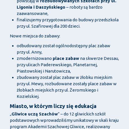
powstają w
rozbudowywanych szkołach przy ul.
Ligonia i Daszyńskiego
– roboty są bardzo
zaawansowane,
finalizujemy przygotowania do budowy przedszkola
przy ul. Szafirowej dla 200 dzieci.
Nowe miejsca do zabawy:
odbudowany został ogólnodostępny plac zabaw
przy ul. Anny,
zmodernizowano
place zabaw
na skwerze Dessau,
przy ulicach Paderewskiego, Planetarnej,
Piastowskiej i Narutowicza,
zbudowany został plac zabaw w żłobku miejskim
przy ul. Mewy, rozbudowane zostały place zabaw w
żłobkach miejskich przy ul. Żeromskiego i
Kozielskiej.
Miasto, w którym liczy się edukacja
„
Gliwice uczą Szachów
” – do 12 gliwickich szkół
podstawowych wprowadziliśmy unikatowy w skali kraju
program Akademii Szachowej Gliwice, realizowany