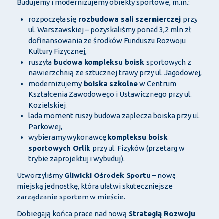
Budujemy i modernizujemy obiekty sportowe, m.in.:
rozpoczęła się
rozbudowa sali szermierczej
przy
ul. Warszawskiej – pozyskaliśmy ponad 3,2 mln zł
dofinansowania ze środków Funduszu Rozwoju
Kultury Fizycznej,
ruszyła
budowa kompleksu boisk
sportowych z
nawierzchnią ze sztucznej trawy przy ul. Jagodowej,
modernizujemy
boiska szkolne
w Centrum
Kształcenia Zawodowego i Ustawicznego przy ul.
Kozielskiej,
lada moment ruszy budowa zaplecza boiska przy ul.
Parkowej,
wybieramy wykonawcę
kompleksu boisk
sportowych Orlik
przy ul. Fizyków (przetarg w
trybie zaprojektuj i wybuduj).
Utworzyliśmy
Gliwicki Ośrodek Sportu
– nową
miejską jednostkę, która ułatwi skuteczniejsze
zarządzanie sportem w mieście.
Dobiegają końca prace nad nową
Strategią Rozwoju