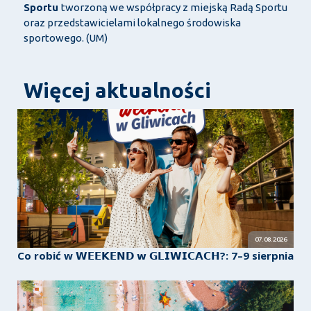
Sportu
tworzoną we współpracy z miejską Radą Sportu
oraz przedstawicielami lokalnego środowiska
sportowego. (UM)
Więcej aktualności
07.08.2026
Co robić w 𝗪𝗘𝗘𝗞𝗘𝗡𝗗 𝘄 𝗚𝗟𝗜𝗪𝗜𝗖𝗔𝗖𝗛?: 7–9 sierpnia