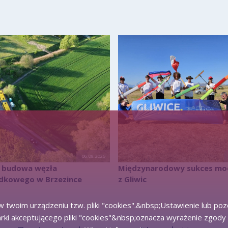
06.08.2026
a budowa węzła
Międzynarodowy sukces mo
adkowego w Brzezince
z Gliwic
 twoim urządzeniu tzw. pliki "cookies".&nbsp;Ustawienie lub po
rki akceptującego pliki "cookies"&nbsp;oznacza wyrażenie zgody 