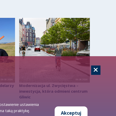
06.08.2026
06.08.2026
delarzy
Modernizacja ul. Zwycięstwa –
inwestycja, która odmieni centrum
Gliwic
zostawienie ustawienia
na taką praktykę.
Akceptuj