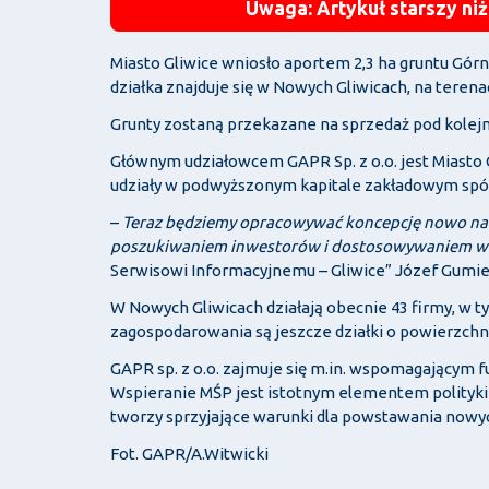
Uwaga: Artykuł starszy niż
Miasto Gliwice wniosło aportem 2,3 ha gruntu Gór
działka znajduje się w Nowych Gliwicach, na terena
Grunty zostaną przekazane na sprzedaż pod kolejne
Głównym udziałowcem GAPR Sp. z o.o. jest Miasto
udziały w podwyższonym kapitale zakładowym spół
–
Teraz będziemy opracowywać koncepcję nowo naby
poszukiwaniem inwestorów i dostosowywaniem wiel
Serwisowi Informacyjnemu – Gliwice” Józef Gumien
W Nowych Gliwicach działają obecnie 43 firmy, w 
zagospodarowania są jeszcze działki o powierzchni
GAPR sp. z o.o. zajmuje się m.in. wspomagającym f
Wspieranie MŚP jest istotnym elementem polityki M
tworzy sprzyjające warunki dla powstawania nowych 
Fot. GAPR/A.Witwicki