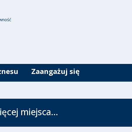
wność
znesu
Zaangażuj się
ięcej miejsca…