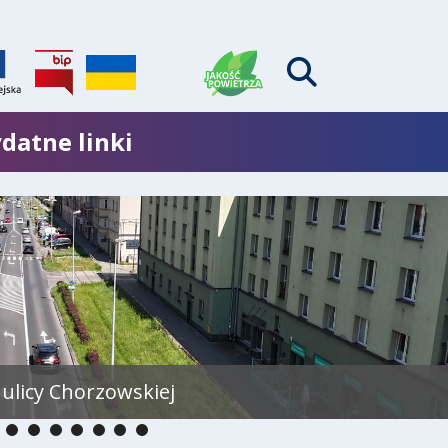
datne linki
go w Brzezince