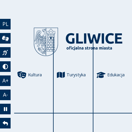
Przejdź do treści
PL
Wideotłumacz
Język migowy
Tryb kontrastowy
Kultura
Turystyka
Edukacja
A+
A-
Zatrzymaj animację
Powrót