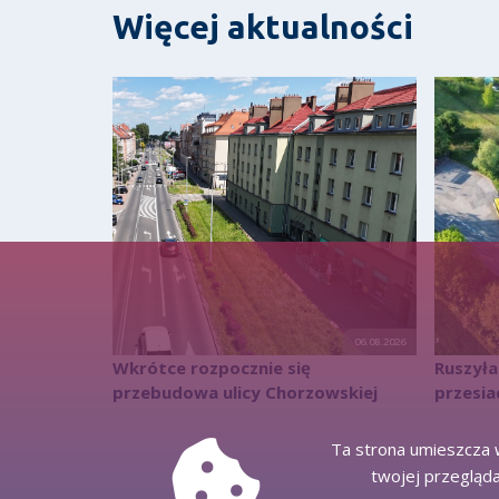
Więcej aktualności
06.08.2026
Wkrótce rozpocznie się
Ruszył
przebudowa ulicy Chorzowskiej
przesi
Ta strona umieszcza w
twojej przegląda