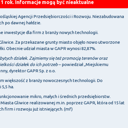
 1 rok. Informacje mogą być nieaktualne
nośląskiej Agencji Przedsiębiorczości i Rozwoju. Niezabudowana
ch po dawnej hałdzie.
 inwestycje dla firm z branży nowych technologii.
 Gliwice. Za przekazane grunty miasto objęło nowo utworzone
ki. Obecnie udział miasta w GAPR wynosi 82,87%.
tych działek. Zajmiemy się też promocją terenów oraz
kości działek do ich potrzeb
– powiedział „Miejskiemu
ny, dyrektor GAPR Sp. z o.o.
tym większość z branży nowoczesnych technologii. Do
 5,5 ha.
unkcjonowanie mikro, małych i średnich przedsiębiorstw.
iasta Gliwice realizowanej m.in. poprzez GAPR, która od 15 lat
firm i rozwoju już istniejących. (mf)