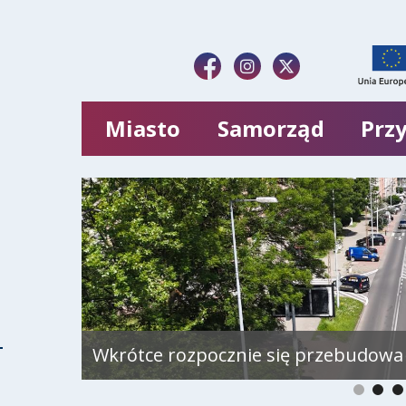
Miasto
Samorząd
Przy
Ruszyła budowa węzła przesiadkowe