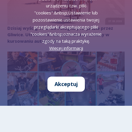
urządzeniu tzw. pliki
"cookies".&nbsp;Ustawienie lub
pozostawienie ustawienia twojej
07.08.2026
przeglądarki akceptującego pliki
Dzisiaj wyścig Tour de Pologne przejedzie przez
"cookies"&nbsp;oznacza wyrażenie
Gliwice. Utrudnienia dla kierowców i zmiany w
zgody na taką praktykę.
kursowaniu autobusów
Więcej informacji
Akceptuj
07.08.2026
Zespół Szkół Łączności w Gliwicach z innowacyjnym
projektem dofinansowanym przez UE