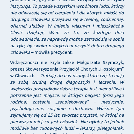
instytucja. To przede wszystkim wspólnota ludzi, którzy
nie odwracają się od cierpienia i dla których miłość do
drugiego człowieka przejawia się w realnej, codziennej,
ofiarnej służbie. W imieniu własnym i mieszkańców
Gliwic dziękuję Wam za to, że każdego dnia
udowadniacie, że naprawdę można zatracić się w sobie
na tyle, by swoim priorytetem uczynić dobro drugiego
człowieka
– mówiła prezydent.
Wdzięczności nie kryła także Małgorzata Szymczyk,
prezes Stowarzyszenia Przyjaciół Chorych „Hospicjum”
w Gliwicach. –
Trafiają do nas osoby, które często mają
za sobą trudną drogę diagnostyki i leczenia. W
większości przypadków dalsza terapia jest niemożliwa i
potrzebne jest miejsce, w którym pacjent (oraz jego
rodzina) zostanie „zaopiekowany” – medycznie,
psychologicznie, socjalnie i duchowo. Właśnie tym
zajmujemy się od 25 lat, tworząc przystań, w której na
pierwszym miejscu jest człowiek. Nie byłoby to jednak
możliwie bez cudownych ludzi – lekarzy, pielęgniarek,