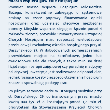
Miasto wspiera gliwickie Hospicjum
Również miasto wspiera Hospicjum Miłosierdzia
Bożego, konsekwentnie zabiegając o systemowe
zmiany na rzecz poprawy finansowania opieki
hospicyjnej oraz udzielając placówce niezbędnej
pomocy. Miejskie wsparcie, sięgające łącznie ponad 4
milionów złotych, pozwoliło Stowarzyszeniu Przyjaciół
Chorych Hospicjum m.in. rozpocząć wieloetapową
przebudowę i rozbudowę ośrodka hospicyjnego przy ul.
Daszyńskiego 29. W dobudowanych pomieszczeniach
przewidziano miejsce na komfortowe, jedno- lub
dwuosobowe sale dla chorych, a także m.in. na dział
fizjoterapii i terapii zajęciowej czy poradnię medycyny
paliatywnej. Inwestycja jest realizowana od ponad 7 lat,
jednak rosnące koszty bieżącego utrzymania hospicjum
znacznie spowalniają postępy prac.
Po pilnym remoncie dachu w istniejącej siedzibie przy
ul. Daszyńskiego 29, dofinansowanym przez miasto
kwotą 400 tys. zł, a kosztującym ponad 1,2 mln zł,
priorytetem dla Stowarzyszenia Przyjaciół Chorych