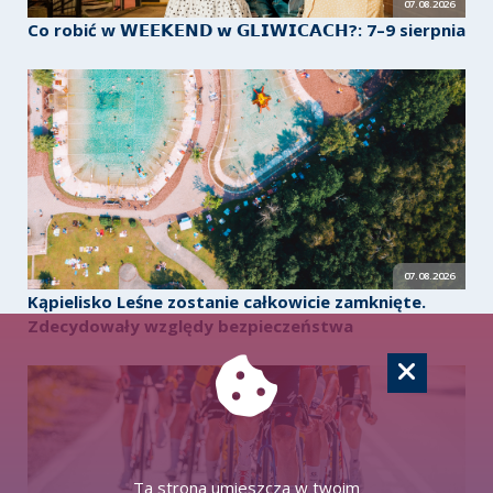
07.08.2026
Co robić w 𝗪𝗘𝗘𝗞𝗘𝗡𝗗 𝘄 𝗚𝗟𝗜𝗪𝗜𝗖𝗔𝗖𝗛?: 7–9 sierpnia
07.08.2026
Kąpielisko Leśne zostanie całkowicie zamknięte.
Zdecydowały względy bezpieczeństwa
Ta strona umieszcza w twoim