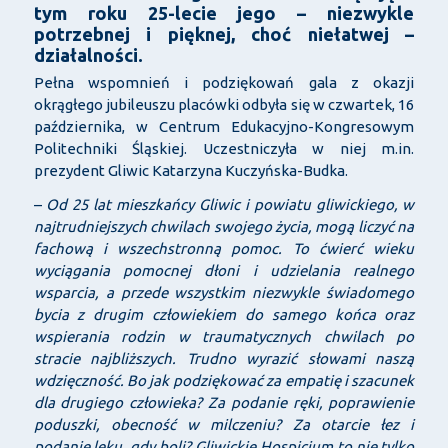
tym roku 25-lecie jego – niezwykle
potrzebnej i pięknej, choć niełatwej –
działalności.
Pełna wspomnień i podziękowań gala z okazji
okrągłego jubileuszu placówki odbyła się w czwartek, 16
października, w Centrum Edukacyjno-Kongresowym
Politechniki Śląskiej. Uczestniczyła w niej m.in.
prezydent Gliwic Katarzyna Kuczyńska-Budka.
–
Od 25 lat mieszkańcy Gliwic i powiatu gliwickiego, w
najtrudniejszych chwilach swojego życia, mogą liczyć na
fachową i wszechstronną pomoc. To ćwierć wieku
wyciągania pomocnej dłoni i udzielania realnego
wsparcia, a przede wszystkim niezwykle świadomego
bycia z drugim człowiekiem do samego końca oraz
wspierania rodzin w traumatycznych chwilach po
stracie najbliższych. Trudno wyrazić słowami naszą
wdzięczność. Bo jak podziękować za empatię i szacunek
dla drugiego człowieka? Za podanie ręki, poprawienie
poduszki, obecność w milczeniu? Za otarcie łez i
podanie leku, gdy boli? Gliwickie Hospicjum to nie tylko