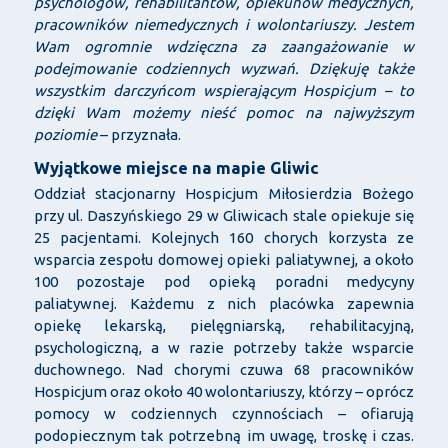
psychologów, rehabilitantów, opiekunów medycznych,
pracowników niemedycznych i wolontariuszy. Jestem
Wam ogromnie wdzięczna za zaangażowanie w
podejmowanie codziennych wyzwań. Dziękuję także
wszystkim darczyńcom wspierającym Hospicjum – to
dzięki Wam możemy nieść pomoc na najwyższym
poziomie
– przyznała.
Wyjątkowe miejsce na mapie Gliwic
Oddział stacjonarny Hospicjum Miłosierdzia Bożego
przy ul. Daszyńskiego 29 w Gliwicach stale opiekuje się
25 pacjentami. Kolejnych 160 chorych korzysta ze
wsparcia zespołu domowej opieki paliatywnej, a około
100 pozostaje pod opieką poradni medycyny
paliatywnej. Każdemu z nich placówka zapewnia
opiekę lekarską, pielęgniarską, rehabilitacyjną,
psychologiczną, a w razie potrzeby także wsparcie
duchownego. Nad chorymi czuwa 68 pracowników
Hospicjum oraz około 40 wolontariuszy, którzy – oprócz
pomocy w codziennych czynnościach – ofiarują
podopiecznym tak potrzebną im uwagę, troskę i czas.