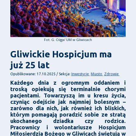
Fot. G. Ożga/ UM w Gliwicach
Gliwickie Hospicjum ma
już 25 lat
Inwestycje
Miasto
Zdrowie
Opublikowane: 17.10.2025 / Sekcja:
Każdego dnia z ogromnym oddaniem i
troską opiekują się terminalnie chorymi
pacjentami. Towarzyszą im u kresu życia,
czyniąc odejście jak najmniej bolesnym –
zarówno dla nich, jak również ich bliskich,
którym pomagają poradzić sobie ze stratą
ukochanego dziadka czy rodzica.
Pracownicy i wolontariusze Hospicjum
Miłosierdzia Bożego w Gliwicach świętują w