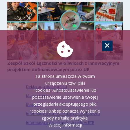
07.08.2026
Zespół Szkół Łączności w Gliwicach z innowacyjnym
projektem dofinansowanym przez UE
Ta strona umieszcza w twoim
urządzeniu tzw. pliki
Deklaracja dostępności
"cookies".&nbsp;Ustawienie lub
Mapa strony
pozostawienie ustawienia twojej
przeglądarki akceptującego pliki
Kontakt
"cookies"&nbsp;oznacza wyrażenie
Informacje o ochronie danych osobowych
zgody na taką praktykę.
Informacja o działalności Urzędu w ETR
Więcej informacji