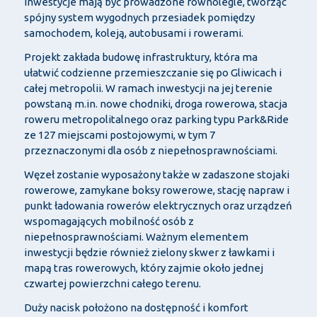
inwestycje mają być prowadzone równolegle, tworząc
spójny system wygodnych przesiadek pomiędzy
samochodem, koleją, autobusami i rowerami.
Projekt zakłada budowę infrastruktury, która ma
ułatwić codzienne przemieszczanie się po Gliwicach i
całej metropolii. W ramach inwestycji na jej terenie
powstaną m.in. nowe chodniki, droga rowerowa, stacja
roweru metropolitalnego oraz parking typu Park&Ride
ze 127 miejscami postojowymi, w tym 7
przeznaczonymi dla osób z niepełnosprawnościami.
Węzeł zostanie wyposażony także w zadaszone stojaki
rowerowe, zamykane boksy rowerowe, stację napraw i
punkt ładowania rowerów elektrycznych oraz urządzeń
wspomagających mobilność osób z
niepełnosprawnościami. Ważnym elementem
inwestycji będzie również zielony skwer z ławkami i
mapą tras rowerowych, który zajmie około jednej
czwartej powierzchni całego terenu.
Duży nacisk położono na dostępność i komfort