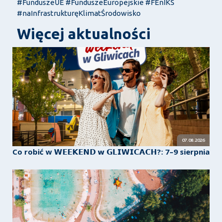
#FunduszeUE #FunduszeEuropejskie #FEnIKS
#naInfrastrukturęKlimatŚrodowisko
Więcej aktualności
07.08.2026
Co robić w 𝗪𝗘𝗘𝗞𝗘𝗡𝗗 𝘄 𝗚𝗟𝗜𝗪𝗜𝗖𝗔𝗖𝗛?: 7–9 sierpnia