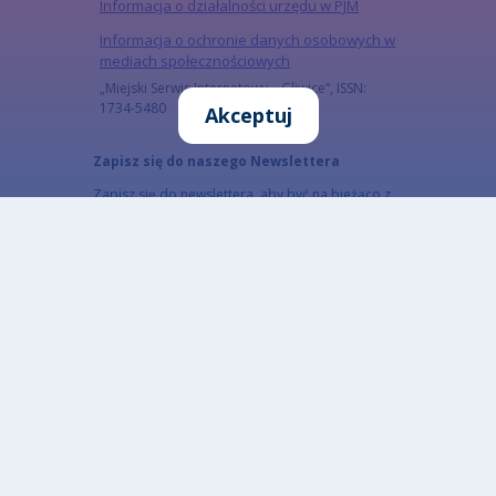
Informacja o działalności urzędu w PJM
Informacja o ochronie danych osobowych w
mediach społecznościowych
„Miejski Serwis Internetowy – Gliwice”, ISSN:
1734-5480
Akceptuj
Zapisz się do naszego Newslettera
Zapisz się do newslettera, aby być na bieżąco z
informacjami o mieście.
Email
Adres email subskrybenta
CAPTCHA
Jaki kod znajduje się na obrazku?
Wprowadź znaki widoczne na obrazku.