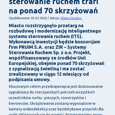
sterowanie ruchem trafi
na ponad 70 skrzyżowań
Gliwice budują
Opublikowane: 03.02.2026 / Sekcja:
Miasto rozstrzygnęło przetarg na
rozbudowę i modernizację inteligentnego
systemu sterowania ruchem (ITS).
Wykonawcą inwestycji będzie konsorcjum
firm
PRUiM S.A.
oraz
ZIR – Systemy
Sterowania Ruchem Sp. z o.o.
Projekt,
współfinansowany ze środków Unii
Europejskiej, obejmie ponad 70 skrzyżowań
z sygnalizacją świetlną i ma zostać
zrealizowany w ciągu 12 miesięcy od
podpisania umowy.
Kluczowym celem przedsięwzięcia jest dostosowanie
sygnalizacji do rzeczywistych potrzeb wszystkich
uczestników ruchu: pieszych, rowerzystów i
kierowców. Skrzyżowania zostaną wyposażone w
kamery wideodetekcji oraz bezdotykowe przyciski dla
osób zbliżających się do przejść. Przypomnijmy: nowy