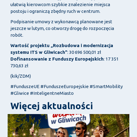
ułatwią kierowcom szybkie znalezienie miejsca
postoju i ograniczą zbędny ruch w centrum.
Podpisanie umowy z wykonawcą planowane jest
jeszcze w lutym, co otworzy drogę do rozpoczęcia
robót.
Wartość projektu „Rozbudowa i modernizacja
systemu ITS w Gliwicach”
: 30 696 500,01 zł
Dofinansowanie z Funduszy Europejskich
: 17 351
730,63 zł
(kik/ZDM)
#FunduszeUE #FunduszeEuropejskie #SmartMobility
#Gliwice #InteligentneMiasto
Więcej aktualności