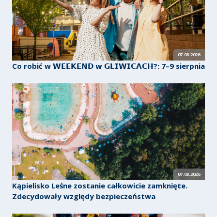
07.08.2026
Co robić w 𝗪𝗘𝗘𝗞𝗘𝗡𝗗 𝘄 𝗚𝗟𝗜𝗪𝗜𝗖𝗔𝗖𝗛?: 7–9 sierpnia
07.08.2026
Kąpielisko Leśne zostanie całkowicie zamknięte.
Zdecydowały względy bezpieczeństwa