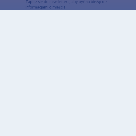
Zapisz się do newslettera, aby być na bieżąco z
informacjami o mieście.
Email
Adres email subskrybenta
CAPTCHA
Jaki kod znajduje się na obrazku?
Wprowadź znaki widoczne na obrazku.
To pytanie sprawdza, czy jesteś człowiekiem i
zapobiega wysyłaniu spamu. Jeżeli nie jesteś w
stanie rozwiązać captchy skorzystaj z wersji
alterntywnej (link poniżej)
Alternatywna CAPTCHA Matematyczna