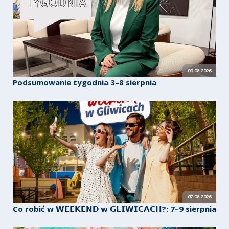
09.08.2026
Podsumowanie tygodnia 3–8 sierpnia
07.08.2026
Co robić w 𝗪𝗘𝗘𝗞𝗘𝗡𝗗 𝘄 𝗚𝗟𝗜𝗪𝗜𝗖𝗔𝗖𝗛?: 7–9 sierpnia