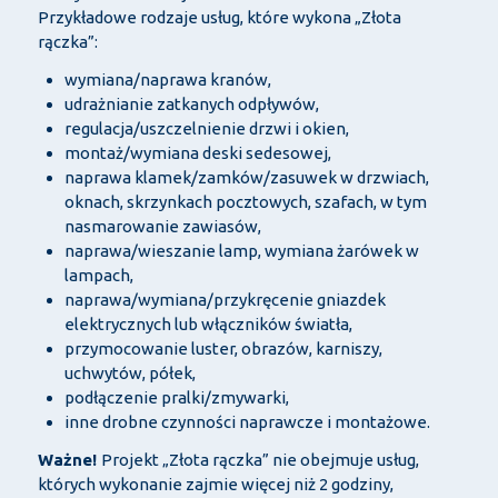
Przykładowe rodzaje usług, które wykona „Złota
rączka”:
wymiana/naprawa kranów,
udrażnianie zatkanych odpływów,
regulacja/uszczelnienie drzwi i okien,
montaż/wymiana deski sedesowej,
naprawa klamek/zamków/zasuwek w drzwiach,
oknach, skrzynkach pocztowych, szafach, w tym
nasmarowanie zawiasów,
naprawa/wieszanie lamp, wymiana żarówek w
lampach,
naprawa/wymiana/przykręcenie gniazdek
elektrycznych lub włączników światła,
przymocowanie luster, obrazów, karniszy,
uchwytów, półek,
podłączenie pralki/zmywarki,
inne drobne czynności naprawcze i montażowe.
Ważne!
Projekt „Złota rączka” nie obejmuje usług,
których wykonanie zajmie więcej niż 2 godziny,