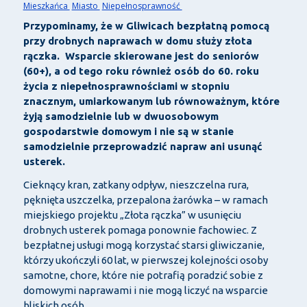
Mieszkańca
Miasto
Niepełnosprawność
Przypominamy, że w Gliwicach bezpłatną pomocą
przy drobnych naprawach w domu służy złota
rączka. Wsparcie skierowane jest do seniorów
(60+), a od tego roku również osób do 60. roku
życia z niepełnosprawnościami w stopniu
znacznym, umiarkowanym lub równoważnym, które
żyją samodzielnie lub w dwuosobowym
gospodarstwie domowym i nie są w stanie
samodzielnie przeprowadzić napraw ani usunąć
usterek.
Cieknący kran, zatkany odpływ, nieszczelna rura,
pęknięta uszczelka, przepalona żarówka – w ramach
miejskiego projektu „Złota rączka” w usunięciu
drobnych usterek pomaga ponownie fachowiec. Z
bezpłatnej usługi mogą korzystać starsi gliwiczanie,
którzy ukończyli 60 lat, w pierwszej kolejności osoby
samotne, chore, które nie potrafią poradzić sobie z
domowymi naprawami i nie mogą liczyć na wsparcie
bliskich osób.