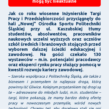
mogą być nieaktualne
Jak co roku wiosenne Inżynierskie Targi
Pracy i Przedsiębiorczości przyciągnęły do
hali „Nowej” Ośrodka Sportu Politechniki
Śląskiej przy ul. Kaszubskiej tłumy
studentów, absolwentów, pracowników
naukowych uczelni wyższych oraz uczniów
szkół średnich i branżowych stojących przed
wyborem dalszej ścieżki edukacyjnej i
zawodowej. Na gości czekało 130
wystawców – m.in. potencjalni pracodawcy
oraz eksperci rynku pracy służący pomocą w
kwestii rozwoju kariery zawodowej.
–
Szeroka współpraca z Politechniką Śląską, ale także z
biznesem i przemysłem to najlepsza droga, którą
powinny iść Gliwice. Kolejnym przystankiem tej drogi są
te – adresowane do młodych ludzi, m.in. studentów –
targi, które pokazują, że mamy bardzo dobrą ofertę
pracy w nowoczesnym przemyśle, wśród nowych
technologii. Chcemy też, aby docelowo stali się oni