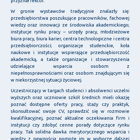
przyznał rektor.
W gronie wystawców tradycyjnie znalazły się:
przedsiębiorstwa poszukujące pracowników, fachowej
wiedzy oraz innowacji ze środowiska akademickiego;
instytucje rynku pracy – urzędy pracy, młodzieżowe
biura pracy, biura karier, centra technologiczne i centra
przedsiębiorczości; organizacje studenckie, koła
naukowe i instytucje wspierające przedsiębiorczość
akademicką, a także organizacje i stowarzyszenia
udzielające wsparcia osobom z
niepełnosprawnościami oraz osobom znajdującym się
w niekorzystnej sytuacji życiowej.
Uczestniczący w targach studenci i absolwenci uczelni
wyższych oraz uczniowie szkół średnich mieli okazję
poznać dostępne oferty pracy, staży czy praktyk,
skonsultować swoje CV, sprawdzić się w rozmowie
kwalifikacyjnej, poznać aktualne oczekiwania firm i
instytucji czy zdobyć cenne porady dotyczące rynku
pracy. Tak solidna dawka merytorycznego wsparcia i
wiedzy z pewnością pomoże im w wyborze dalszej