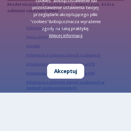
"cookies".&nbsp;Ustawienie lub
Modernizacja ul. Zwycięstwa – inwestycja, która
pozostawienie ustawienia twojej
odmieni centrum Gliwic
przeglądarki akceptującego pliki
"cookies"&nbsp;oznacza wyrażenie
Deklaracja dostępności
zgody na taką praktykę.
Więcej informacji
Mapa strony
Kontakt
Informacje o ochronie danych osobowych
Informacja o działalności Urzędu w ETR
Akceptuj
Informacja o działalności urzędu w PJM
Informacja o ochronie danych osobowych w
mediach społecznościowych
„Miejski Serwis Internetowy – Gliwice”, ISSN:
1734-5480
Zapisz się do naszego Newslettera
Zapisz się do newslettera, aby być na bieżąco z
informacjami o mieście.