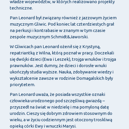
władze województw, w których realizowano projekty
techniczne.
Pan Leonard był związany również z jazzowym życiem
muzycznym Gliwic. Pod koniec lat czterdziestych grał
na perkusji i kontrabasie w znanym w tym czasie
zespole muzycznym Schmidt&Jaworski.
W Gliwicach pan Leonard ożenił się z Krystyną,
repatriantką z Wilna, którą poznał w pracy. Doczekali
się dwójki dzieci (Ewa i Leszek), trojga wnuków i trojga
prawnuków. Jest dumny, że dzieci i dorosłe wnuki
ukończyły studia wyższe. Nauka, zdobywanie wiedzy i
wykształcenie zawsze w rodzinie Domagalskich były
priorytetem.
Pan Leonard uważa, że posiada wszystkie oznaki
człowieka urodzonego pod szczęśliwą gwiazdą –
przyszedł na świat w niedzielę i ma pomyloną datę
urodzin. Cieszy się dobrym zdrowiem stosownym do
wieku, a w życiu codziennym jest otoczony troskliwą
opieką córki Ewy i wnuczki Marysi.