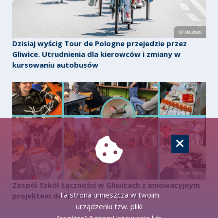
07.08.2026
Dzisiaj wyścig Tour de Pologne przejedzie przez
Gliwice. Utrudnienia dla kierowców i zmiany w
kursowaniu autobusów
07.08.2026
Zespół Szkół Łączności w Gliwicach z innowacyjnym
Ta strona umieszcza w twoim
projektem dofinansowanym przez UE
urządzeniu tzw. pliki