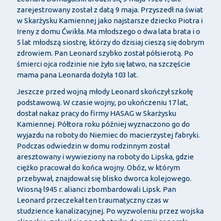
zarejestrowany został z datą 9 maja. Przyszedł na świat
w Skarżysku Kamiennej jako najstarsze dziecko Piotra i
Ireny z domu Ćwikła. Ma młodszego o dwa lata brata i o
5 lat młodszą siostrę, którzy do dzisiaj cieszą się dobrym
zdrowiem. Pan Leonard szybko został półsierotą. Po
śmierci ojca rodzinie nie żyło się łatwo, na szczęście
mama pana Leonarda dożyła 103 lat.
Jeszcze przed wojną młody Leonard skończył szkołę
podstawową. W czasie wojny, po ukończeniu 17 lat,
dostał nakaz pracy do firmy HASAG w Skarżysku
Kamiennej. Półtora roku później wyznaczono go do
wyjazdu na roboty do Niemiec do macierzystej fabryki.
Podczas odwiedzin w domu rodzinnym został
aresztowany i wywieziony na roboty do Lipska, gdzie
ciężko pracował do końca wojny. Obóz, w którym
przebywał, znajdował się blisko dworca kolejowego.
Wiosną l945 r. alianci zbombardowali Lipsk. Pan
Leonard przeczekał ten traumatyczny czas w
studzience kanalizacyjnej. Po wyzwoleniu przez wojska