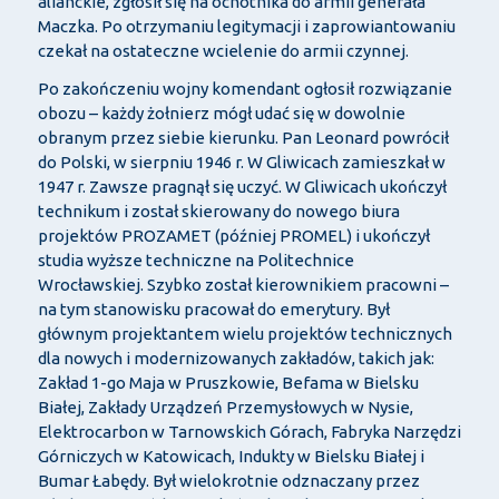
alianckie, zgłosił się na ochotnika do armii generała
Maczka. Po otrzymaniu legitymacji i zaprowiantowaniu
czekał na ostateczne wcielenie do armii czynnej.
Po zakończeniu wojny komendant ogłosił rozwiązanie
obozu – każdy żołnierz mógł udać się w dowolnie
obranym przez siebie kierunku. Pan Leonard powrócił
do Polski, w sierpniu 1946 r. W Gliwicach zamieszkał w
1947 r. Zawsze pragnął się uczyć. W Gliwicach ukończył
technikum i został skierowany do nowego biura
projektów PROZAMET (później PROMEL) i ukończył
studia wyższe techniczne na Politechnice
Wrocławskiej. Szybko został kierownikiem pracowni –
na tym stanowisku pracował do emerytury. Był
głównym projektantem wielu projektów technicznych
dla nowych i modernizowanych zakładów, takich jak:
Zakład 1-go Maja w Pruszkowie, Befama w Bielsku
Białej, Zakłady Urządzeń Przemysłowych w Nysie,
Elektrocarbon w Tarnowskich Górach, Fabryka Narzędzi
Górniczych w Katowicach, Indukty w Bielsku Białej i
Bumar Łabędy. Był wielokrotnie odznaczany przez