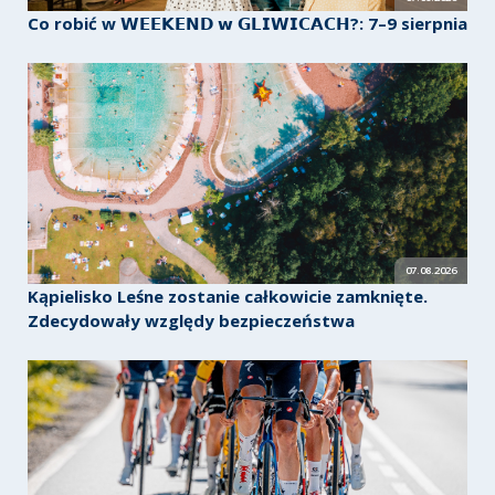
Co robić w 𝗪𝗘𝗘𝗞𝗘𝗡𝗗 𝘄 𝗚𝗟𝗜𝗪𝗜𝗖𝗔𝗖𝗛?: 7–9 sierpnia
07.08.2026
Kąpielisko Leśne zostanie całkowicie zamknięte.
Zdecydowały względy bezpieczeństwa