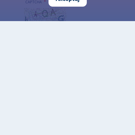
CAPTCHA
Jaki kod znajduje się na obrazku?
Wprowadź znaki widoczne na obrazku.
To pytanie sprawdza, czy jesteś człowiekiem i
zapobiega wysyłaniu spamu. Jeżeli nie jesteś w
stanie rozwiązać captchy skorzystaj z wersji
alterntywnej (link poniżej)
Alternatywna CAPTCHA Matematyczna
Informacja szczegółowa o przetwarzaniu danych
osobowych
Otwarte dane