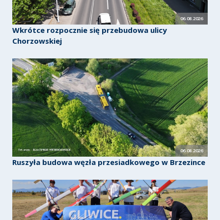
06.08.2026
Wkrótce rozpocznie się przebudowa ulicy
Chorzowskiej
06.08.2026
Ruszyła budowa węzła przesiadkowego w Brzezince