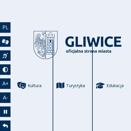
Przejdź do treści
PL
Wideotłumacz
Język migowy
Tryb kontrastowy
A+
Kultura
Turystyka
Edukacja
A-
Zatrzymaj animację
Powrót