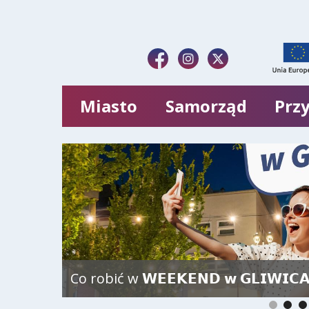
Miasto
Samorząd
Przy
Co robić w 𝗪𝗘𝗘𝗞𝗘𝗡𝗗 𝘄 𝗚𝗟𝗜𝗪𝗜𝗖