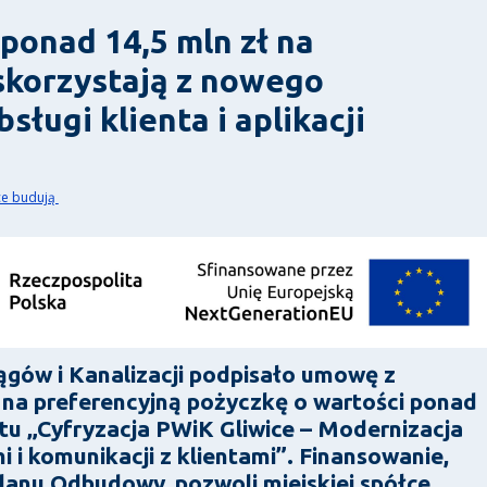
ponad 14,5 mln zł na
skorzystają z nowego
sługi klienta i aplikacji
ce budują
ągów i Kanalizacji podpisało umowę z
a preferencyjną pożyczkę o wartości ponad
ektu „Cyfryzacja PWiK Gliwice – Modernizacja
i komunikacji z klientami”. Finansowanie,
anu Odbudowy, pozwoli miejskiej spółce