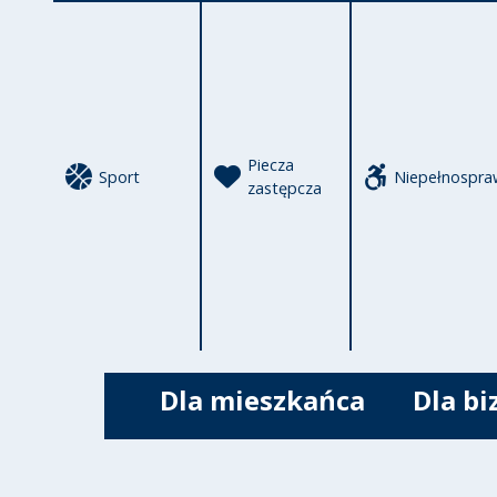
Piecza
Sport
Niepełnospra
zastępcza
Dla mieszkańca
Dla bi