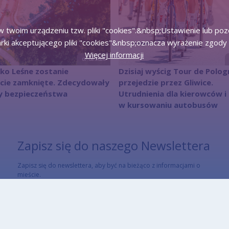
 twoim urządzeniu tzw. pliki "cookies".&nbsp;Ustawienie lub po
rki akceptującego pliki "cookies"&nbsp;oznacza wyrażenie zgody 
Więcej informacji
07.08.2026
sko Leśne zostanie
Dzisiaj wyścig Tour de Polog
icie zamknięte. Zdecydowały
przejedzie przez Gliwice.
y bezpieczeństwa
Utrudnienia dla kierowców i
w kursowaniu autobusów
Zapisz się do naszego Newslettera
Zapisz się do newslettera, aby być na bieżąco z informacjami o
mieście.
Email
Adres email subskrybenta
CAPTCHA