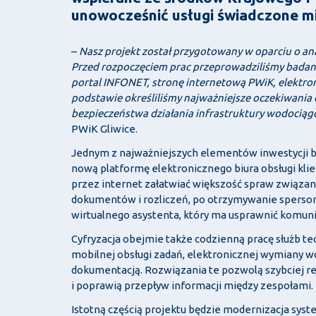
unowocześnić usługi świadczone m
–
Nasz projekt został przygotowany w oparciu o a
Przed rozpoczęciem prac przeprowadziliśmy badania
portal INFONET, stronę internetową PWiK, elektron
podstawie określiliśmy najważniejsze oczekiwania 
bezpieczeństwa działania infrastruktury wodociąg
PWiK Gliwice.
Jednym z najważniejszych elementów inwestycji b
nową platformę elektronicznego biura obsługi klie
przez internet załatwiać większość spraw związany
dokumentów i rozliczeń, po otrzymywanie sperso
wirtualnego asystenta, który ma usprawnić komunik
Cyfryzacja obejmie także codzienną pracę służb t
mobilnej obsługi zadań, elektronicznej wymiany w
dokumentacją. Rozwiązania te pozwolą szybciej r
i poprawią przepływ informacji między zespołami.
Istotną częścią projektu będzie modernizacja syst