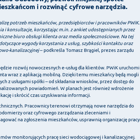
ieszkańcom i rozwinąć cyfrowe narzędzia.
nalizę potrzeb mieszkańców, przedsiębiorców i pracowników PWiK.
 i konsultacje, korzystając m.in. z ankiet udostępnianych przez
iczne biuro obsługi klienta oraz media społecznościowe. Na tej
dotyczące wygody korzystania z usług, szybkości kontaktu oraz
owo-kanalizacyjnej
– podkreśla Tomasz Brągiel, prezes zarządu
ędzie rozwój nowoczesnych e-usług dla klientów. PWiK uruchomi
nta wraz z aplikacją mobilną. Dzięki temu mieszkańcy będą mogli
ch z usługami spółki – od składania wniosków, przez dostęp do
nalizowanych powiadomień. W planach jest również wdrożenie
ację i skrócić czas uzyskiwania informacji.
echnicznych. Pracownicy terenowi otrzymają nowe narzędzia do
odomierzy oraz cyfrowego zarządzania zleceniami i
eagować na zgłoszenia mieszkańców, usprawnią organizację pracy
emów monitorujących pracę sieci wodociągowej i kanalizacyjnej.