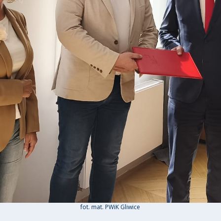
fot. mat. PWiK Gliwice