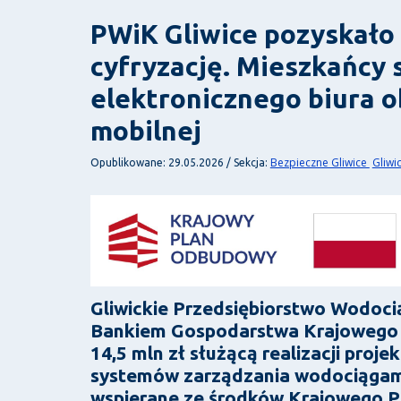
PWiK Gliwice pozyskało 
cyfryzację. Mieszkańcy 
elektronicznego biura ob
mobilnej
Bezpieczne Gliwice
Gliwi
Opublikowane: 29.05.2026 / Sekcja:
Gliwickie Przedsiębiorstwo Wodoci
Bankiem Gospodarstwa Krajowego n
14,5 mln zł służącą realizacji proj
systemów zarządzania wodociągami 
wspierane ze środków Krajowego Pl