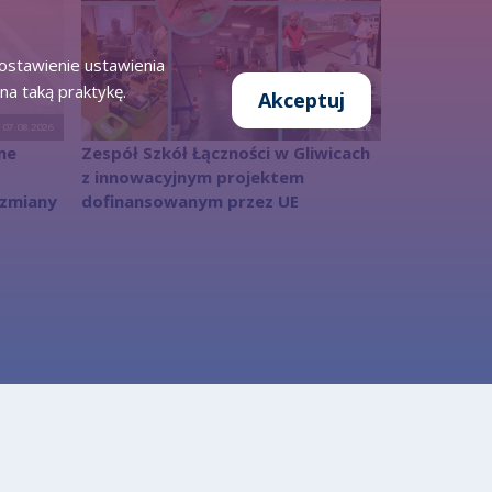
zostawienie ustawienia
na taką praktykę.
Akceptuj
07.08.2026
07.08.2026
ne
Zespół Szkół Łączności w Gliwicach
z innowacyjnym projektem
 zmiany
dofinansowanym przez UE