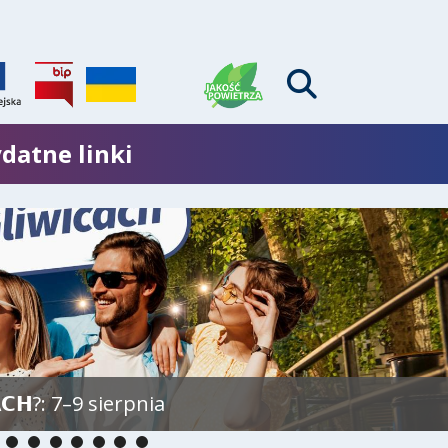
datne linki
𝗖𝗛?: 7–9 sierpnia