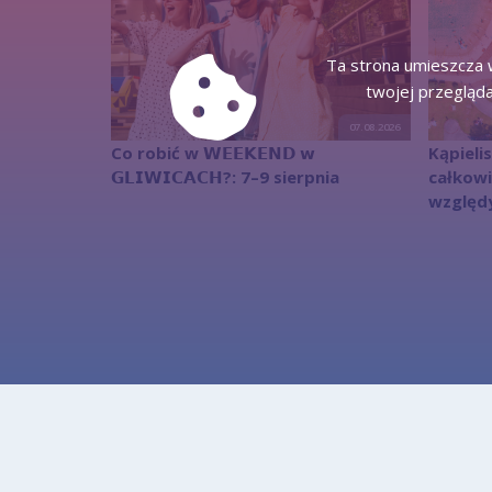
Ta strona umieszcza w
twojej przegląda
07.08.2026
Co robić w 𝗪𝗘𝗘𝗞𝗘𝗡𝗗 𝘄
Kąpieli
𝗚𝗟𝗜𝗪𝗜𝗖𝗔𝗖𝗛?: 7–9 sierpnia
całkow
względ