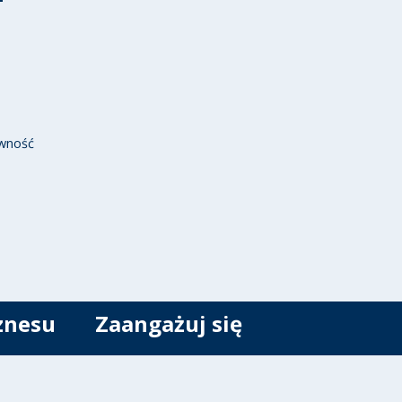
wność
znesu
Zaangażuj się