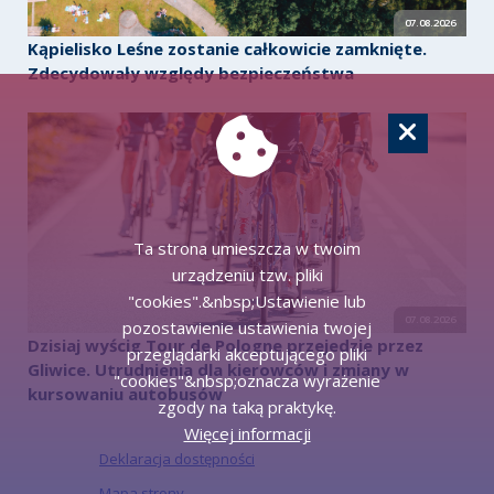
07.08.2026
Kąpielisko Leśne zostanie całkowicie zamknięte.
Zdecydowały względy bezpieczeństwa
Ta strona umieszcza w twoim
urządzeniu tzw. pliki
"cookies".&nbsp;Ustawienie lub
07.08.2026
pozostawienie ustawienia twojej
Dzisiaj wyścig Tour de Pologne przejedzie przez
przeglądarki akceptującego pliki
Gliwice. Utrudnienia dla kierowców i zmiany w
"cookies"&nbsp;oznacza wyrażenie
kursowaniu autobusów
zgody na taką praktykę.
Więcej informacji
Deklaracja dostępności
Mapa strony