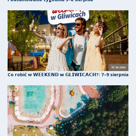
07.08.2026
Co robić w 𝗪𝗘𝗘𝗞𝗘𝗡𝗗 𝘄 𝗚𝗟𝗜𝗪𝗜𝗖𝗔𝗖𝗛?: 7–9 sierpnia