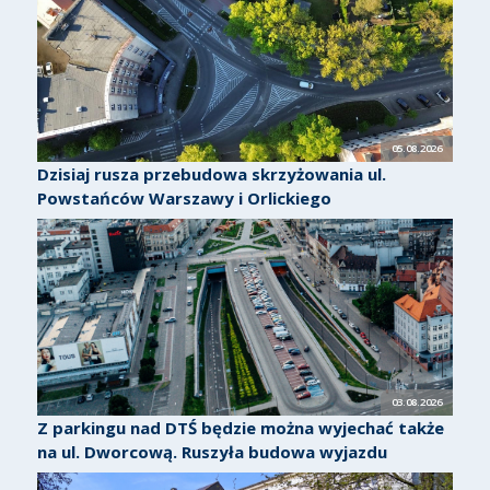
05.08.2026
Dzisiaj rusza przebudowa skrzyżowania ul.
Powstańców Warszawy i Orlickiego
03.08.2026
Z parkingu nad DTŚ będzie można wyjechać także
na ul. Dworcową. Ruszyła budowa wyjazdu