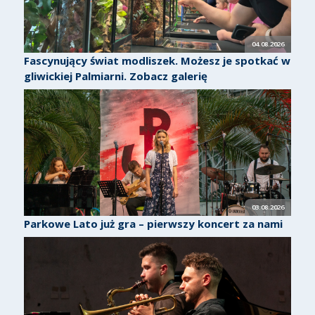
04.08.2026
Fascynujący świat modliszek. Możesz je spotkać w
gliwickiej Palmiarni. Zobacz galerię
03.08.2026
Parkowe Lato już gra – pierwszy koncert za nami