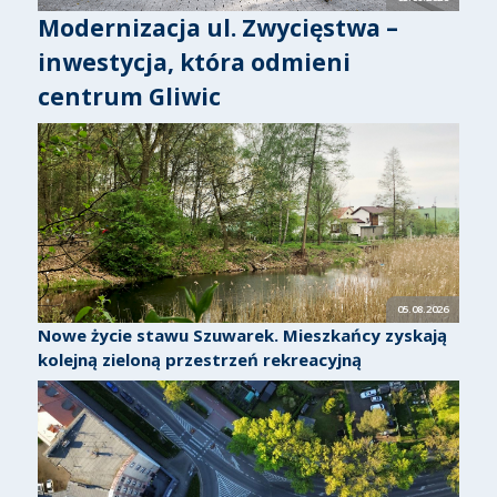
Modernizacja ul. Zwycięstwa –
inwestycja, która odmieni
centrum Gliwic
05.08.2026
Nowe życie stawu Szuwarek. Mieszkańcy zyskają
kolejną zieloną przestrzeń rekreacyjną