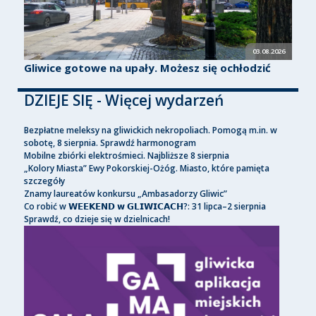
03.08.2026
Gliwice gotowe na upały. Możesz się ochłodzić
DZIEJE SIĘ - Więcej wydarzeń
Bezpłatne meleksy na gliwickich nekropoliach. Pomogą m.in. w
sobotę, 8 sierpnia. Sprawdź harmonogram
Mobilne zbiórki elektrośmieci. Najbliższe 8 sierpnia
„Kolory Miasta” Ewy Pokorskiej-Ożóg. Miasto, które pamięta
szczegóły
Znamy laureatów konkursu „Ambasadorzy Gliwic”
Co robić w 𝗪𝗘𝗘𝗞𝗘𝗡𝗗 𝘄 𝗚𝗟𝗜𝗪𝗜𝗖𝗔𝗖𝗛?: 31 lipca–2 sierpnia
Sprawdź, co dzieje się w dzielnicach!