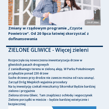
24.07.2026
Zmiany w rządowym programie „Czyste
Powietrze". Od 20 lipca łatwiej skorzystać z
dofinansowania
ZIELONE GLIWICE - Więcej zieleni
Rozpoczęła się nowoczesna inwentaryzacja drzew w
gliwickich pasach drogowych
Z zaniedbanego terenu w zieloną aleję. W Parku Południowym
przybędzie ponad 230 drzew
Suche drzewo przy drodze nie zawsze można od razu usunąć.
Zarząd Dróg Miejskich wyjaśnia procedury
Na tę inwestycję czekali mieszkańcy Sikornika! Będzie bardziej
zielono i przyjaźnie
Zielona strona Gliwic. Tam znajdziesz ochłodę i wypoczynek
Zielone porządki w mieście – będzie bardziej estetycznie i
bezpieczniej