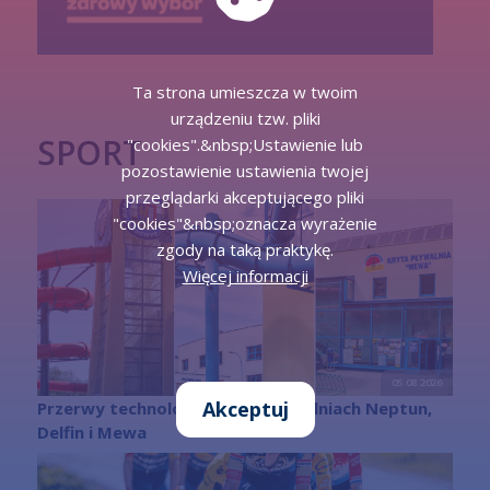
Ta strona umieszcza w twoim
urządzeniu tzw. pliki
SPORT
"cookies".&nbsp;Ustawienie lub
pozostawienie ustawienia twojej
przeglądarki akceptującego pliki
"cookies"&nbsp;oznacza wyrażenie
zgody na taką praktykę.
Więcej informacji
05.08.2026
Akceptuj
Przerwy technologiczne na pływalniach Neptun,
Delfin i Mewa