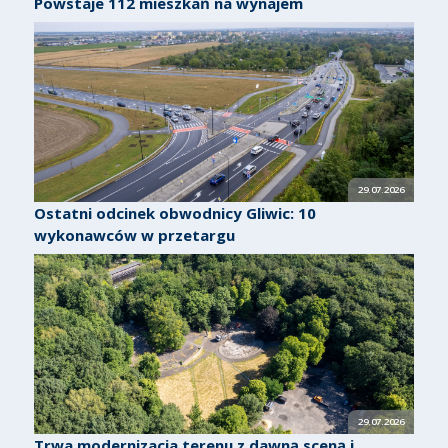
Powstaje 112 mieszkań na wynajem
29.07.2026
Ostatni odcinek obwodnicy Gliwic: 10
wykonawców w przetargu
29.07.2026
Trwa modernizacja terenu z dawną sceną i