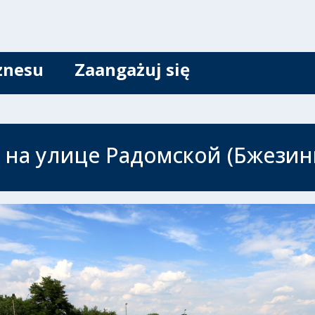
znesu
Zaangażuj się
на улице Радомской (Бжезин