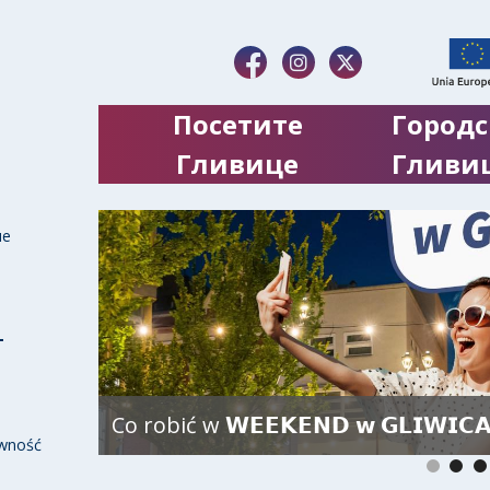
Посетите
Городс
Гливице
Гливи
ие
Co robić w 𝗪𝗘𝗘𝗞𝗘𝗡𝗗 𝘄 𝗚𝗟𝗜𝗪𝗜𝗖
wność