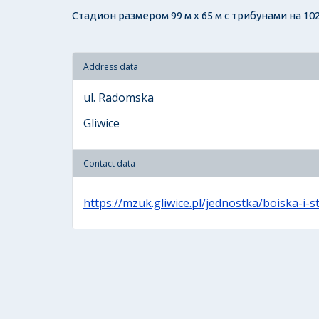
Стадион размером 99 м х 65 м с трибунами на 102
Address data
ul. Radomska
Gliwice
Contact data
https://mzuk.gliwice.pl/jednostka/boiska-i-s