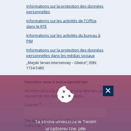
Informations sur la protection des données
personnelles
Informations sur les activités de l'Office
dans le RTE
Informations sur les activités du bureau à
PJM
Informations sur la protection des données
personnelles dans les médias sociaux
„Miejski Serwis Internetowy – Gliwice”, ISSN:
1734-5480
Inscrivez-vous à notre newsletter
Abonnez-vous à la newsletter pour être tenu au
courant de nos dernières actualités
Courriel
The subscriber's email address.
Ta strona umieszcza w Twoim
CAPTCHA
urządzeniu tzw. pliki