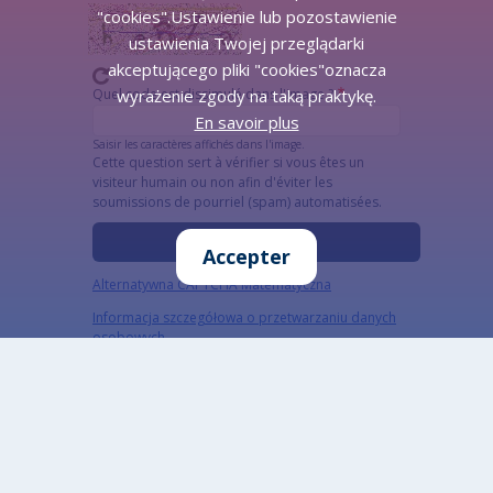
"cookies".Ustawienie lub pozostawienie
ustawienia Twojej przeglądarki
akceptującego pliki "cookies"oznacza
Quel code est dissimulé dans l'image ?
wyrażenie zgody na taką praktykę.
En savoir plus
Saisir les caractères affichés dans l'image.
Cette question sert à vérifier si vous êtes un
visiteur humain ou non afin d'éviter les
soumissions de pourriel (spam) automatisées.
Accepter
Alternatywna CAPTCHA Matematyczna
Informacja szczegółowa o przetwarzaniu danych
osobowych
Données ouvertes
Conçu par: