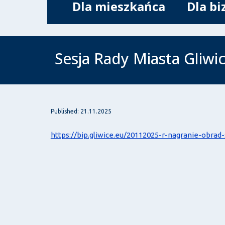
Dla mieszkańca
Dla bi
Sesja Rady Miasta Gliwic
Published: 21.11.2025
https://bip.gliwice.eu/20112025-r-nagranie-obrad-