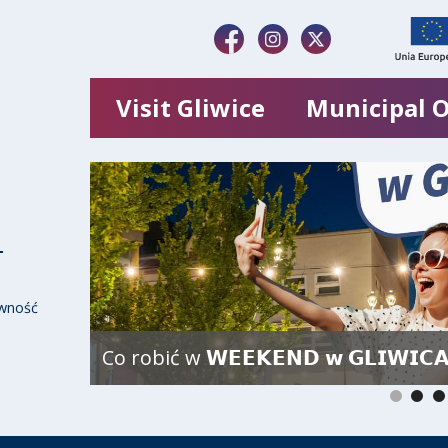
Visit Gliwice
Municipal O
wność
Co robić w 𝗪𝗘𝗘𝗞𝗘𝗡𝗗 𝘄 𝗚𝗟𝗜𝗪𝗜𝗖