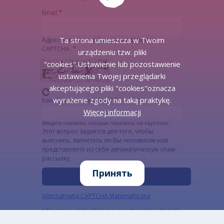
Email
Ta strona umieszcza w Twoim
Адрес электронной почты подписчика.
CAPTCHA
urządzeniu tzw. pliki
"cookies".Ustawienie lub pozostawienie
ustawienia Twojej przeglądarki
akceptującego pliki "cookies"oznacza
wyrażenie zgody na taką praktykę.
Какой код на картинке?
Więcej informacji
Введите символы, которые показаны на картинке.
Этот вопрос задается для того, чтобы
выяснить, являетесь ли Вы человеком или
представляете из себя автоматическую спам-
рассылку.
Принять
Alternatywna CAPTCHA Matematyczna
Informacja szczegółowa o przetwarzaniu danych
osobowych