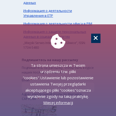
данных
Информация о деятельности
Управления в ЕТР
Информация о деятельности офиса в PJM
Информация о защите персональных
данных в социальных сетях
„Miejski Serwis Internetowy – Gliwice”, ISSN:
1734-5480
Подпишитесь на нашу рассылку
Ta strona umieszcza w Twoim
Подпишитесь на рассылку, чтобы быть в курсе
urządzeniu tzw. pliki
наших последних новостей
"cookies".Ustawienie lub pozostawienie
Email
ustawienia Twojej przeglądarki
akceptującego pliki "cookies"oznacza
Адрес электронной почты подписчика.
wyrażenie zgody na taką praktykę.
CAPTCHA
Więcej informacji