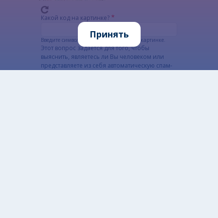
Какой код на картинке?
Принять
Введите символы, которые показаны на картинке.
Этот вопрос задается для того, чтобы
выяснить, являетесь ли Вы человеком или
представляете из себя автоматическую спам-
рассылку.
Alternatywna CAPTCHA Matematyczna
Informacja szczegółowa o przetwarzaniu danych
osobowych
Открытые данные
Разработано: