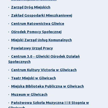
·
Zarząd Dróg Miejskich
·
Zakład Gospodarki Mieszkaniowej
·
Centrum Ratownictwa Gliwice
·
Ośrodek Pomocy Społecznej
·
Miejski Zarząd Usług Komunalnych
·
Powiatowy Urząd Pracy
·
Centrum 3.0 - Gliwicki Ośrodek Działań
Społecznych
·
Centrum Kultury Victoria w Gliwicach
·
Teatr Miejski w Gliwicach
·
Miejska Biblioteka Publiczna w Gliwicach
·
Muzeum w Gliwicach
·
Państwowa Szkoła Muzyczna I i II Stopnia w
Gliwicach