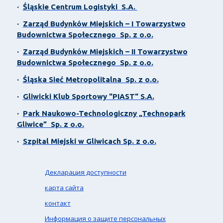
·
Śląskie Centrum Logistyki S.A.
·
Zarząd Budynków Miejskich – I Towarzystwo
Budownictwa Społecznego Sp. z o.o.
·
Zarząd Budynków Miejskich – II Towarzystwo
Budownictwa Społecznego Sp. z o.o.
·
Śląska Sieć Metropolitalna Sp. z o.o.
·
Gliwicki Klub Sportowy "PIAST" S.A.
·
Park Naukowo-Technologiczny „Technopark
Gliwice” Sp. z o.o.
·
Szpital Miejski w Gliwicach Sp. z o.o.
Декларация доступности
карта сайта
контакт
Информация о защите персональных