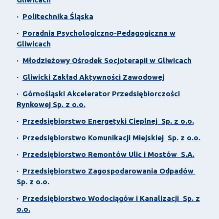
·
Politechnika Śląska
·
Poradnia Psychologiczno-Pedagogiczna w
Gliwicach
·
Młodzieżowy Ośrodek Socjoterapii w Gliwicach
·
Gliwicki Zakład Aktywności Zawodowej
·
Górnośląski Akcelerator Przedsiębiorczości
Rynkowej Sp. z o.o.
·
Przedsiębiorstwo Energetyki Cieplnej Sp. z o.o.
·
Przedsiębiorstwo Komunikacji Miejskiej Sp. z o.o.
·
Przedsiębiorstwo Remontów Ulic i Mostów S.A.
·
Przedsiębiorstwo Zagospodarowania Odpadów
Sp. z o.o.
·
Przedsiębiorstwo Wodociągów i Kanalizacji Sp. z
o.o.